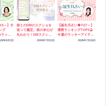
/3～】今
彼とのDMのスクショを
【誕生月占い◆7/27～】
ング
送って鑑定。彼の本心が
運勢ランキングTOP3🔮
のラッキ
丸わかり！DMスクショ
今週のラッキーアイテム
ック！
特別鑑定をスタートしま
もチェック！
026年8月2日
2026年7月31日
2026年7月26日
した