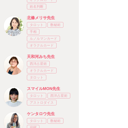
姓名判断
北條メリサ先生
タロット
数秘術
手相
ルノルマンカード
オラクルカード
天和河みち先生
西洋占星術
オラクルカード
タロット
スマイルMON先生
タロット
西洋占星術
アストロダイス
ケンタロウ先生
タロット
数秘術
宿曜