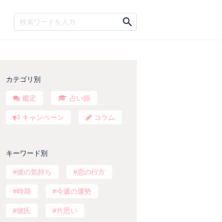
カテゴリ別
鑑定
占い師
キャンペーン
コラム
キーワード別
彼の気持ち
恋の行方
時期
今週の運勢
彼氏
片思い