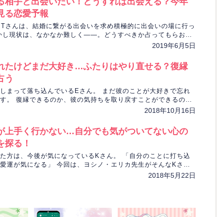
る相手と出会いたい！どうすれば出会える？今年
見る恋愛予報
るTさんは、結婚に繋がる出会いを求め積極的に出会いの場に行っ
かし現状は、なかなか難しく――。どうすべきか占ってもらおう
リカ先生の元を訪れました。
2019年6月5日
れたけどまだ大好き…ふたりはやり直せる？復縁
占う
しまって落ち込んでいるEさん。 まだ彼のことが大好きで忘れ
す。 復縁できるのか、彼の気持ちを取り戻すことができるの
リカ先生を頼って鑑定を申し込みました。
2018年10月16日
が上手く行かない…自分でも気がついてない心の
を探る！
た方は、今後が気になっているKさん。 「自分のことに打ち込
愛運が気になる」 今回は、ヨシノ・エリカ先生がそんなKさん
がついてない心の声」について鑑定します！
2018年5月22日