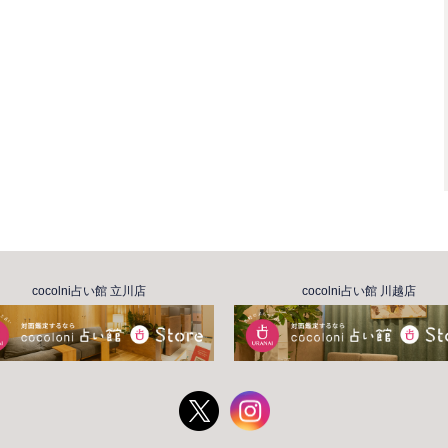
cocolni占い館 立川店
cocolni占い館 川越店