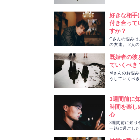
大丈夫なのか、
好きな相手
付き合って
すか？
Cさんの悩みは
の友達。 2人
ットカードで占
既婚者の彼
ていくべき
Mさんのお悩み
うしていくべき
訪れました。
3週間前に
時間を楽し
心
3週間前に知り
一緒に過ごした
ロットカードで