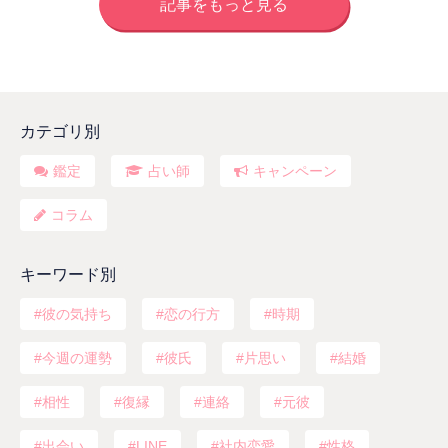
記事をもっと見る
カテゴリ別
鑑定
占い師
キャンペーン
コラム
キーワード別
彼の気持ち
恋の行方
時期
今週の運勢
彼氏
片思い
結婚
相性
復縁
連絡
元彼
出会い
LINE
社内恋愛
性格