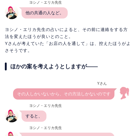
ヨシノ・エリカ先生
他の共通の人など。
ヨシノ・エリカ先生の占いによると、その前に連絡をする方
法を変えたほうが良いとのこと。
Yさんが考えていた「お店の人を通して」は、控えたほうがよ
さそうです。
ほかの案を考えようとしますが――
Yさん
その人しかいないから、その方法しかないのです
ヨシノ・エリカ先生
すると、
ヨシノ・エリカ先生