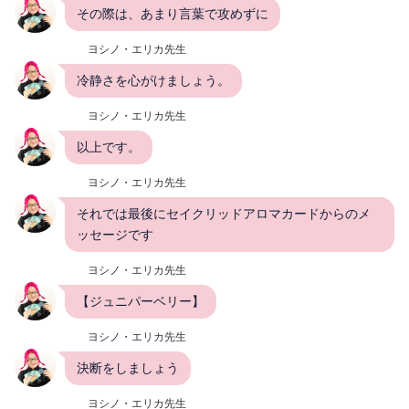
その際は、あまり言葉で攻めずに
ヨシノ・エリカ先生
冷静さを心がけましょう。
ヨシノ・エリカ先生
以上です。
ヨシノ・エリカ先生
それでは最後にセイクリッドアロマカードからのメ
ッセージです
ヨシノ・エリカ先生
【ジュニパーベリー】
ヨシノ・エリカ先生
決断をしましょう
ヨシノ・エリカ先生