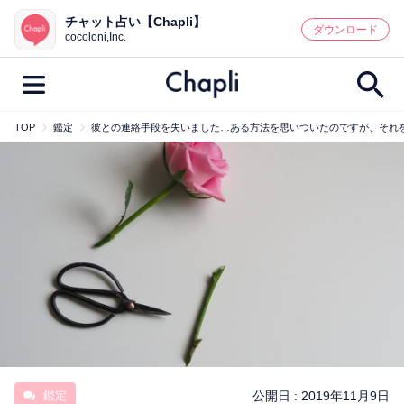
チャット占い【Chapli】
鑑定記事・占い師検索
ダウンロード
cocoloni,Inc.
TOP
鑑定
彼との連絡手段を失いました…ある方法を思いついたのですが、それ
最新記事一覧
人気記事一覧
カテゴリー別
鑑定
占い師
キャンペーン
キーワード別
彼の気持ち
恋の行方
時期
今週の運勢
彼氏
片思い
結婚
鑑定
公開日 :
2019年11月9日