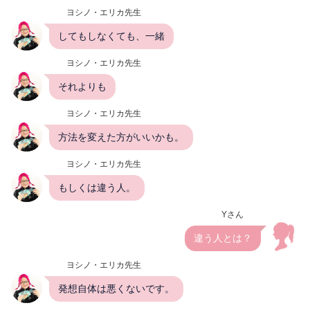
ヨシノ・エリカ先生
してもしなくても、一緒
ヨシノ・エリカ先生
それよりも
ヨシノ・エリカ先生
方法を変えた方がいいかも。
ヨシノ・エリカ先生
もしくは違う人。
Yさん
違う人とは？
ヨシノ・エリカ先生
発想自体は悪くないです。