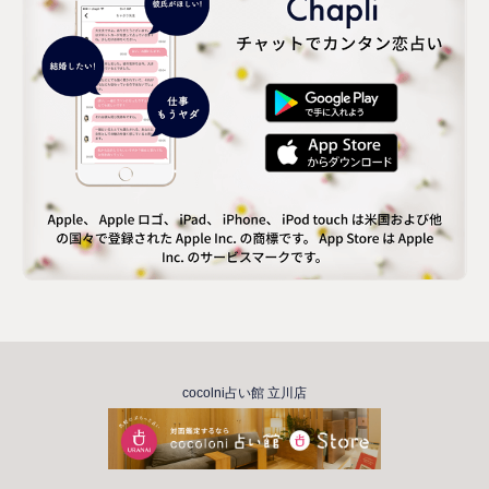
cocolni占い館 立川店