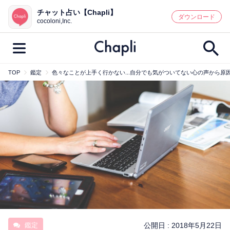
チャット占い【Chapli】
鑑定記事・占い師検索
ダウンロード
cocoloni,Inc.
TOP
鑑定
色々なことが上手く行かない...自分でも気がついてない心の声から原
最新記事一覧
人気記事一覧
カテゴリー別
鑑定
占い師
キャンペーン
キーワード別
彼の気持ち
恋の行方
時期
今週の運勢
彼氏
片思い
結婚
鑑定
公開日 :
2018年5月22日