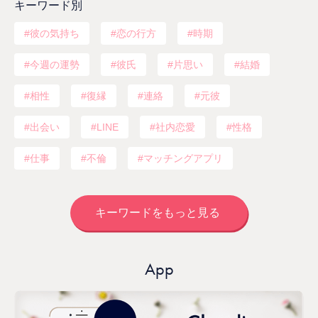
キーワード別
彼の気持ち
恋の行方
時期
今週の運勢
彼氏
片思い
結婚
相性
復縁
連絡
元彼
出会い
LINE
社内恋愛
性格
仕事
不倫
マッチングアプリ
キーワードをもっと見る
App