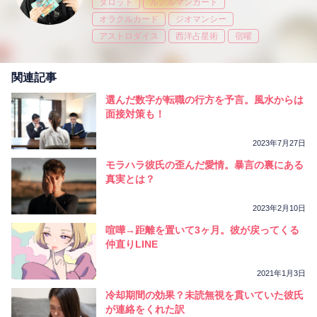
タロット
ルノルマンカード
オラクルカード
ジオマンシー
アストロダイス
西洋占星術
宿曜
関連記事
選んだ数字が転職の行方を予言。風水からは
面接対策も！
2023年7月27日
モラハラ彼氏の歪んだ愛情。暴言の裏にある
真実とは？
2023年2月10日
喧嘩→距離を置いて3ヶ月。彼が戻ってくる
仲直りLINE
2021年1月3日
冷却期間の効果？未読無視を貫いていた彼氏
が連絡をくれた訳