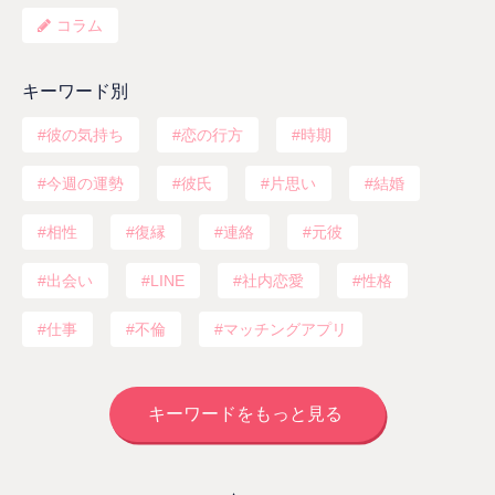
コラム
キーワード別
彼の気持ち
恋の行方
時期
今週の運勢
彼氏
片思い
結婚
相性
復縁
連絡
元彼
出会い
LINE
社内恋愛
性格
仕事
不倫
マッチングアプリ
キーワードをもっと見る