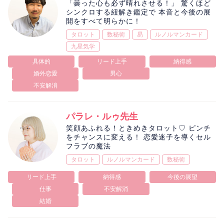
「曇った心も必ず晴れさせる！」 驚くほど
シンクロする紐解き鑑定で 本音と今後の展
開をすべて明らかに！
タロット
数秘術
易
ルノルマンカード
九星気学
具体的
リード上手
納得感
婚外恋愛
男心
不安解消
パラレ・ルゥ先生
笑顔あふれる！ときめきタロット♡ ピンチ
をチャンスに変える！ 恋愛迷子を導くセル
フラブの魔法
タロット
ルノルマンカード
数秘術
リード上手
納得感
今後の展望
仕事
不安解消
結婚