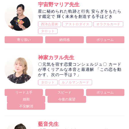
相性
復縁
連絡
宇宙野マリア先生
星に秘められた軌跡と行先 安らぎをもたら
す鑑定で 輝く未来を創造する手ほどき
西洋占星術
アストロダイス
オラクルカード
タロット
寄り添い
納得感
ボリューム
神家カヲル先生
〇元気を宿す恋愛コンシェルジュ〇 カード
が導くリアルな本音と最適解 「この恋を動
かす、次の一手は？」
タロット
ルノルマンカード
リード上手
スピード
ボリューム
婚期
今後の展望
不安解消
藍音先生