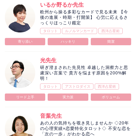
いるか野るか先生
欧州から操る多彩なカードで見る未来 【今
後の進展・時期・打開策】 心労に応えるさ
っくりほっこり鑑定
タロット
ルノルマンカード
西洋占星術
寄り添い
ハッキリ
簡潔
光先生
研ぎ澄まされた先見性 卓越した洞察力と思
慮深い言葉で 貴方を悩ます原因を200%解
明！
タロット
アストロダイス
西洋占星術
リード上手
実力派
ボリューム
音葉先生
あの人の気持ちを覗き見しませんか ◇20年
の心理実績×恋愛特化タロット◇ 不安な恋を
「次の一歩」がわかる恋へ