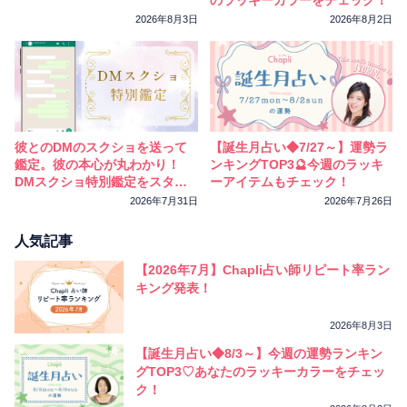
のラッキーカラーをチェック！
2026年8月3日
2026年8月2日
彼とのDMのスクショを送って
【誕生月占い◆7/27～】運勢ラ
鑑定。彼の本心が丸わかり！
ンキングTOP3🔮今週のラッキ
DMスクショ特別鑑定をスター
ーアイテムもチェック！
トしました
2026年7月31日
2026年7月26日
人気記事
【2026年7月】Chapli占い師リピート率ラン
キング発表！
2026年8月3日
【誕生月占い◆8/3～】今週の運勢ランキン
グTOP3♡あなたのラッキーカラーをチェッ
ク！