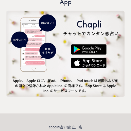
App
cocolni占い館 立川店