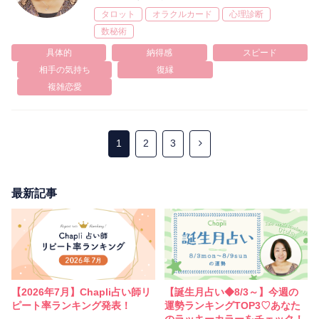
タロット
オラクルカード
心理診断
数秘術
具体的
納得感
スピード
相手の気持ち
復縁
複雑恋愛
1
2
3
最新記事
【2026年7月】Chapli占い師リ
【誕生月占い◆8/3～】今週の
ピート率ランキング発表！
運勢ランキングTOP3♡あなた