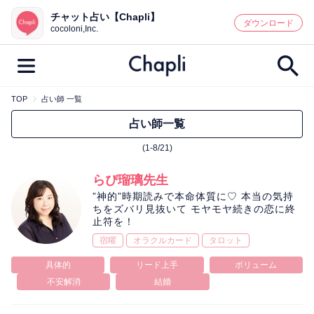
チャット占い【Chapli】
鑑定記事・占い師検索
ダウンロード
cocoloni,Inc.
TOP
占い師 一覧
最新記事一覧
占い師一覧
(1-8/21)
人気記事一覧
らぴ瑠璃先生
カテゴリー別
”神的”時期読みで本命体質に♡ 本当の気持
ちをズバリ見抜いて モヤモヤ続きの恋に終
鑑定
占い師
キャンペーン
止符を！
キーワード別
宿曜
オラクルカード
タロット
彼の気持ち
恋の行方
時期
具体的
リード上手
ボリューム
不安解消
結婚
今週の運勢
彼氏
片思い
結婚