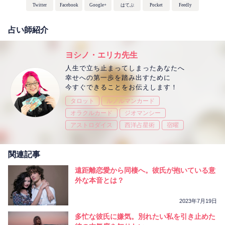
Twitter
Facebook
Google+
はてぶ
Pocket
Feedly
占い師紹介
ヨシノ・エリカ先生
人生で立ち止まってしまったあなたへ
幸せへの第一歩を踏み出すために
今すぐできることをお伝えします！
タロット
ルノルマンカード
オラクルカード
ジオマンシー
アストロダイス
西洋占星術
宿曜
関連記事
遠距離恋愛から同棲へ。彼氏が抱いている意
外な本音とは？
2023年7月19日
多忙な彼氏に嫌気。別れたい私を引き止めた