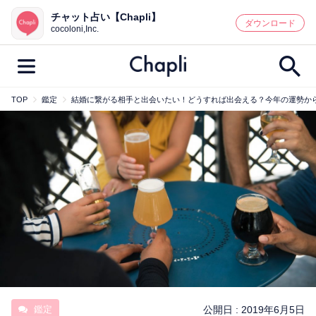
チャット占い【Chapli】
鑑定記事・占い師検索
ダウンロード
cocoloni,Inc.
TOP
鑑定
結婚に繋がる相手と出会いたい！どうすれば出会える？今年の運勢か
最新記事一覧
人気記事一覧
カテゴリー別
鑑定
占い師
キャンペーン
キーワード別
彼の気持ち
恋の行方
時期
今週の運勢
彼氏
片思い
結婚
鑑定
公開日 :
2019年6月5日