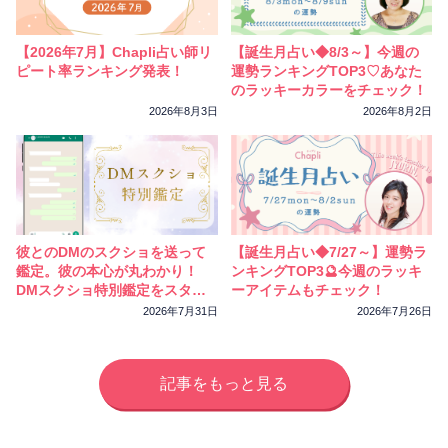
【2026年7月】Chapli占い師リ
【誕生月占い◆8/3～】今週の
ピート率ランキング発表！
運勢ランキングTOP3♡あなた
のラッキーカラーをチェック！
2026年8月3日
2026年8月2日
彼とのDMのスクショを送って
【誕生月占い◆7/27～】運勢ラ
鑑定。彼の本心が丸わかり！
ンキングTOP3🔮今週のラッキ
DMスクショ特別鑑定をスター
ーアイテムもチェック！
トしました
2026年7月31日
2026年7月26日
記事をもっと見る