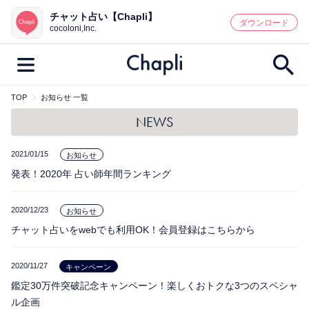
チャット占い【Chapli】
鑑定記事・占い師検索
ダウンロード
cocoloni,Inc.
TOP
お知らせ 一覧
最新記事一覧
NEWS
人気記事一覧
2021/01/15
お知らせ
発表！2020年 占い師年間ランキング
カテゴリー別
鑑定
占い師
キャンペーン
2020/12/23
お知らせ
チャット占いをwebでも利用OK！会員登録はこちらから
キーワード別
彼の気持ち
恋の行方
時期
2020/11/27
キャンペーン
今週の運勢
彼氏
片思い
結婚
鑑定30万件突破記念キャンペーン！楽しくおトクな3つのスペシャ
ル企画