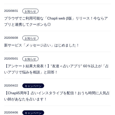
相性
復縁
連絡
2020/08/31
お知らせ
ブラウザでご利用可能な「Chapli web β版」リリース！今ならア
プリと連携してクーポンも◎
2020/06/08
お知らせ
新サービス「メッセージ占い」はじめました！
2020/05/01
お知らせ
【アンケート結果大発表！】“友達＜占いアプリ” 60％以上が「占
いアプリで悩みを相談」と回答！
2020/04/22
キャンペーン
【Chapli5周年】占いインスタライブを配信！おうち時間に人気占
い師があなたを占います！
2020/04/06
キャンペーン