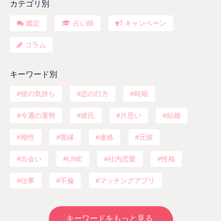
カテゴリ別
鑑定
占い師
キャンペーン
コラム
キーワード別
彼の気持ち
恋の行方
時期
今週の運勢
彼氏
片思い
結婚
相性
復縁
連絡
元彼
出会い
LINE
社内恋愛
性格
仕事
不倫
マッチングアプリ
キーワードをもっと見る