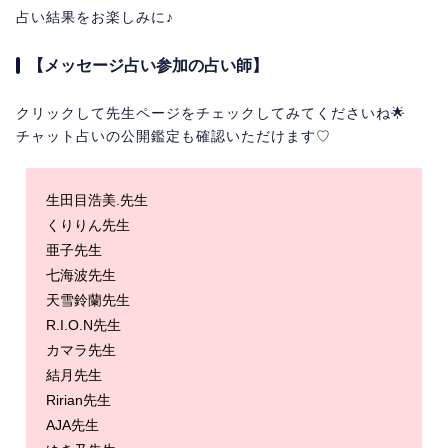
占い結果をお楽しみに♪
【メッセージ占い参加の占い師】
クリックして先生ページをチェックしてみてくださいね🌟
チャット占いの公開鑑定も確認いただけます♡
生田目浩美.先生
くりりん先生
亜子先生
七海波先生
天雪鈴蘭先生
R.I.O.N先生
カマラ先生
結月先生
Ririan先生
AJA先生