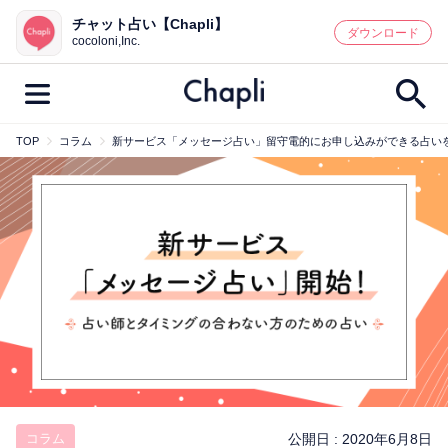
チャット占い【Chapli】
鑑定記事・占い師検索
ダウンロード
cocoloni,Inc.
TOP
コラム
新サービス「メッセージ占い」留守電的にお申し込みができる占い
最新記事一覧
人気記事一覧
カテゴリー別
鑑定
占い師
キャンペーン
キーワード別
彼の気持ち
恋の行方
時期
今週の運勢
彼氏
片思い
結婚
コラム
公開日 :
2020年6月8日