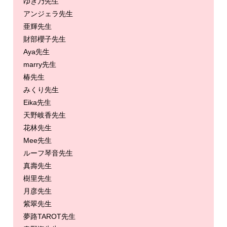
ゆき乃先生
アンジェラ先生
亜輝先生
財部櫻子先生
Aya先生
marry先生
椿先生
みくり先生
Eika先生
天野岐香先生
花林先生
Mee先生
ルーフ琴音先生
真壽先生
樹里先生
月彦先生
紫翠先生
夢路TAROT先生