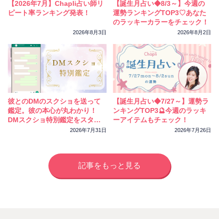
【2026年7月】Chapli占い師リ
【誕生月占い◆8/3～】今週の
ピート率ランキング発表！
運勢ランキングTOP3♡あなた
のラッキーカラーをチェック！
2026年8月3日
2026年8月2日
彼とのDMのスクショを送って
【誕生月占い◆7/27～】運勢ラ
鑑定。彼の本心が丸わかり！
ンキングTOP3🔮今週のラッキ
DMスクショ特別鑑定をスター
ーアイテムもチェック！
トしました
2026年7月31日
2026年7月26日
記事をもっと見る