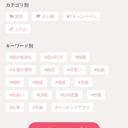
カテゴリ別
鑑定
占い師
キャンペーン
コラム
キーワード別
彼の気持ち
恋の行方
時期
今週の運勢
彼氏
片思い
結婚
相性
復縁
連絡
元彼
出会い
LINE
社内恋愛
性格
仕事
不倫
マッチングアプリ