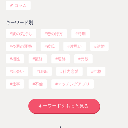
コラム
キーワード別
彼の気持ち
恋の行方
時期
今週の運勢
彼氏
片思い
結婚
相性
復縁
連絡
元彼
出会い
LINE
社内恋愛
性格
仕事
不倫
マッチングアプリ
キーワードをもっと見る