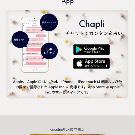
App
cocolni占い館 立川店