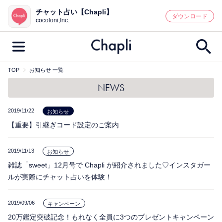
チャット占い【Chapli】
鑑定記事・占い師検索
ダウンロード
cocoloni,Inc.
TOP
お知らせ 一覧
最新記事一覧
NEWS
人気記事一覧
2019/11/22
お知らせ
【重要】引継ぎコード設定のご案内
カテゴリー別
鑑定
占い師
キャンペーン
2019/11/13
お知らせ
雑誌「sweet」12月号で Chapli が紹介されました♡インスタガー
キーワード別
ルが実際にチャット占いを体験！
彼の気持ち
恋の行方
時期
今週の運勢
彼氏
片思い
結婚
2019/09/06
キャンペーン
20万鑑定突破記念！もれなく全員に3つのプレゼントキャンペーン