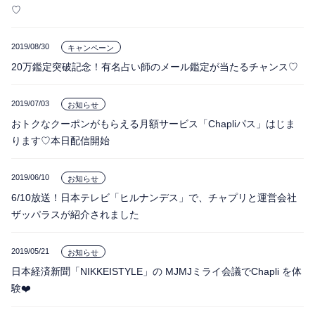
相性
復縁
連絡
♡
2019/08/30
キャンペーン
20万鑑定突破記念！有名占い師のメール鑑定が当たるチャンス♡
2019/07/03
お知らせ
おトクなクーポンがもらえる月額サービス「Chapliパス」はじま
ります♡本日配信開始
2019/06/10
お知らせ
6/10放送！日本テレビ「ヒルナンデス」で、チャプリと運営会社
ザッパラスが紹介されました
2019/05/21
お知らせ
日本経済新聞「NIKKEISTYLE」の MJMJミライ会議でChapli を体
験❤️