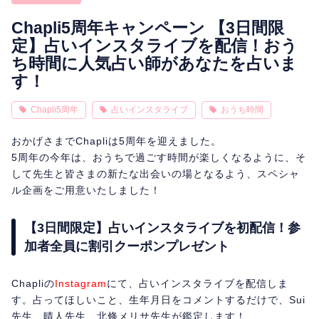
相性
復縁
連絡
Chapli5周年キャンペーン 【3日間限
定】占いインスタライブを配信！おう
ち時間に人気占い師があなたを占いま
す！
Chapli5周年
占いインスタライブ
おうち時間
おかげさまでChapliは5周年を迎えました。
5周年の今年は、おうちで過ごす時間が楽しくなるように、そ
して先生と皆さまの新たな出会いの場となるよう、スペシャ
ル企画をご用意いたしました！
【3日間限定】占いインスタライブを初配信！参
加者全員に割引クーポンプレゼント
Chapliの
Instagram
にて、占いインスタライブを配信しま
す。占ってほしいこと、生年月日をコメントするだけで、Sui
先生、晴人先生、北條メリサ先生が鑑定します！