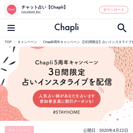
チャット占い【Chapli】
鑑定記事・占い師検索
ダウンロード
cocoloni,Inc.
TOP
キャンペーン
Chapli5周年キャンペーン 【3日間限定】占いインスタラ
最新記事一覧
人気記事一覧
カテゴリー別
鑑定
占い師
キャンペーン
キーワード別
彼の気持ち
恋の行方
時期
今週の運勢
彼氏
片思い
結婚
キャンペーン
公開日 :
2020年4月22日