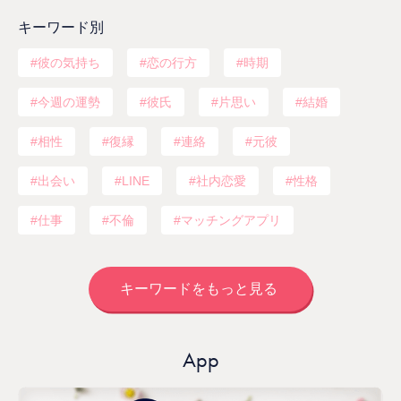
キーワード別
彼の気持ち
恋の行方
時期
今週の運勢
彼氏
片思い
結婚
相性
復縁
連絡
元彼
出会い
LINE
社内恋愛
性格
仕事
不倫
マッチングアプリ
キーワードをもっと見る
App