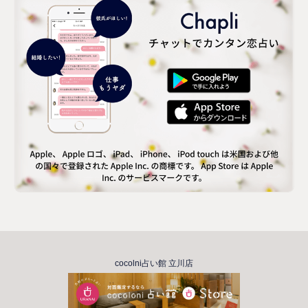
cocolni占い館 立川店