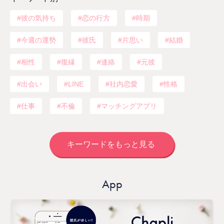
彼の気持ち
恋の行方
時期
今週の運勢
彼氏
片思い
結婚
相性
復縁
連絡
元彼
出会い
LINE
社内恋愛
性格
仕事
不倫
マッチングアプリ
キーワードをもっと見る
App