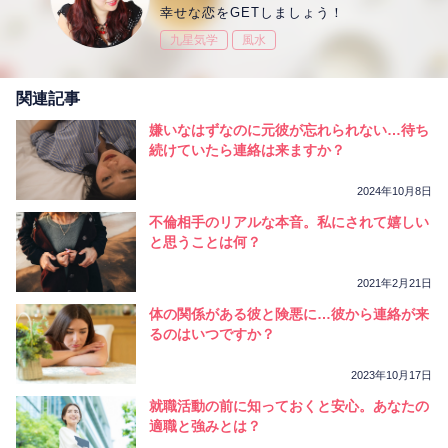
幸せな恋をGETしましょう！
九星気学
風水
関連記事
嫌いなはずなのに元彼が忘れられない…待ち
続けていたら連絡は来ますか？
2024年10月8日
不倫相手のリアルな本音。私にされて嬉しい
と思うことは何？
2021年2月21日
体の関係がある彼と険悪に…彼から連絡が来
るのはいつですか？
2023年10月17日
就職活動の前に知っておくと安心。あなたの
適職と強みとは？