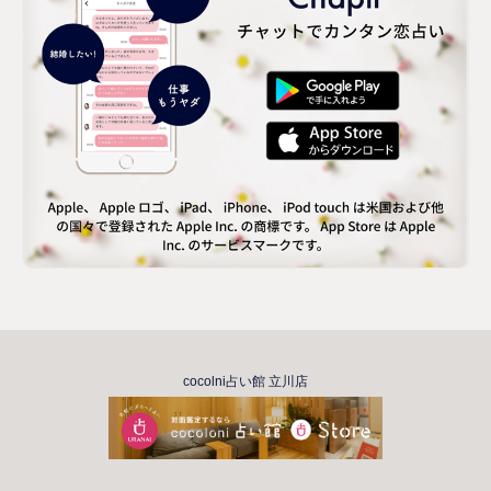
cocolni占い館 立川店