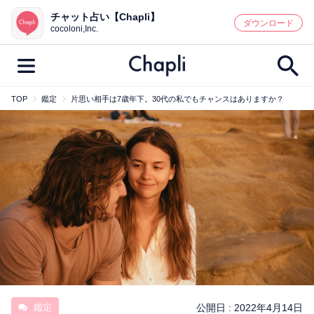
チャット占い【Chapli】
鑑定記事・占い師検索
ダウンロード
cocoloni,Inc.
TOP
鑑定
片思い相手は7歳年下。30代の私でもチャンスはありますか？
最新記事一覧
人気記事一覧
カテゴリー別
鑑定
占い師
キャンペーン
キーワード別
彼の気持ち
恋の行方
時期
今週の運勢
彼氏
片思い
結婚
鑑定
公開日 :
2022年4月14日