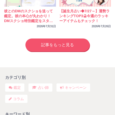
彼とのDMのスクショを送って
【誕生月占い◆7/27～】運勢ラ
鑑定。彼の本心が丸わかり！
ンキングTOP3🔮今週のラッキ
DMスクショ特別鑑定をスター
ーアイテムもチェック！
トしました
2026年7月31日
2026年7月26日
記事をもっと見る
カテゴリ別
鑑定
占い師
キャンペーン
コラム
キーワード別