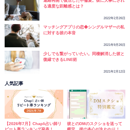
連絡再開で復活した不倫愛。彼に大事にされ
る適度な距離感とは？
2022年2月26日
マッチングアプリの恋◆シングルマザーの私
に対する彼の本音
2021年9月26日
少しでも繋がっていたい。同棲解消した彼と
復縁できるLINE術
2021年2月12日
人気記事
【2026年7月】Chapli占い師リ
彼とのDMのスクショを送って
ピート率ランキング発表！
鑑定。彼の本心が丸わかり！