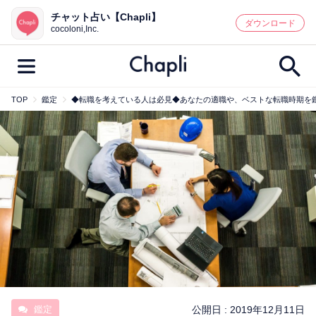
チャット占い【Chapli】
鑑定記事・占い師検索
ダウンロード
cocoloni,Inc.
TOP
鑑定
◆転職を考えている人は必見◆あなたの適職や、ベストな転職時期を
最新記事一覧
人気記事一覧
カテゴリー別
鑑定
占い師
キャンペーン
キーワード別
彼の気持ち
恋の行方
時期
今週の運勢
彼氏
片思い
結婚
鑑定
公開日 :
2019年12月11日