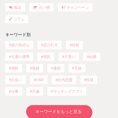
鑑定
占い師
キャンペーン
コラム
キーワード別
彼の気持ち
恋の行方
時期
今週の運勢
彼氏
片思い
結婚
相性
復縁
連絡
元彼
出会い
LINE
社内恋愛
性格
仕事
不倫
マッチングアプリ
キーワードをもっと見る