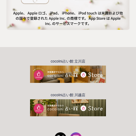
cocolni占い館 立川店
cocolni占い館 川越店