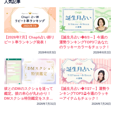
人気記事
【2026年7月】Chapli占い師リ
【誕生月占い◆8/3～】今週の
ピート率ランキング発表！
運勢ランキングTOP3♡あなた
のラッキーカラーをチェック！
2026年8月3日
2026年8月2日
彼とのDMのスクショを送って
【誕生月占い◆7/27～】運勢ラ
鑑定。彼の本心が丸わかり！
ンキングTOP3🔮今週のラッキ
DMスクショ特別鑑定をスター
ーアイテムもチェック！
トしました
2026年7月31日
2026年7月26日