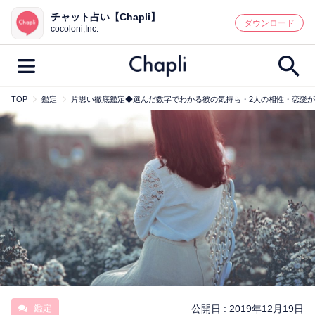
チャット占い【Chapli】
鑑定記事・占い師検索
ダウンロード
cocoloni,Inc.
TOP
鑑定
片思い徹底鑑定◆選んだ数字でわかる彼の気持ち・2人の相性・恋愛
最新記事一覧
人気記事一覧
カテゴリー別
鑑定
占い師
キャンペーン
キーワード別
彼の気持ち
恋の行方
時期
今週の運勢
彼氏
片思い
結婚
鑑定
公開日 :
2019年12月19日