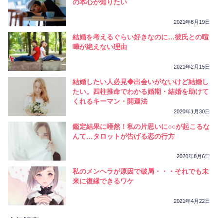
の本心が知りたい
2021年8月19日
結婚を考えるぐらい好きなのに…彼氏との喧
嘩が絶えない理由
2021年2月15日
結婚したい人必見◆出会いがないけど結婚し
たい。四柱推命でわかる婚期・結婚を助けて
くれるキーマン・開運法
2020年1月30日
鑑定結果に唖然！私の片思いに○○が起こるな
んて…タロットが告げる恋の行方
2020年8月6日
私のメンヘラが原因で破局・・・それでも未
来に復縁できるワケ
2021年4月22日