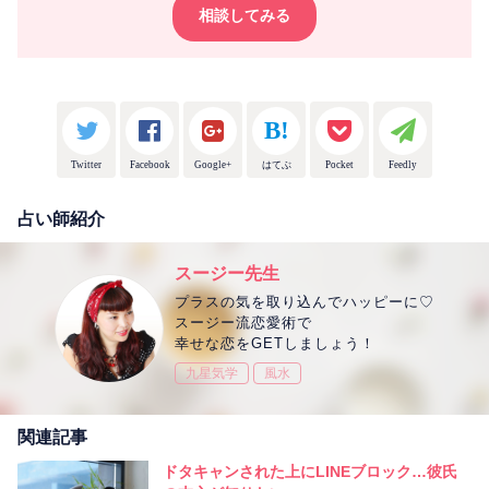
相談してみる
Twitter
Facebook
Google+
はてぶ
Pocket
Feedly
占い師紹介
スージー先生
プラスの気を取り込んでハッピーに♡
スージー流恋愛術で
幸せな恋をGETしましょう！
九星気学
風水
関連記事
ドタキャンされた上にLINEブロック…彼氏