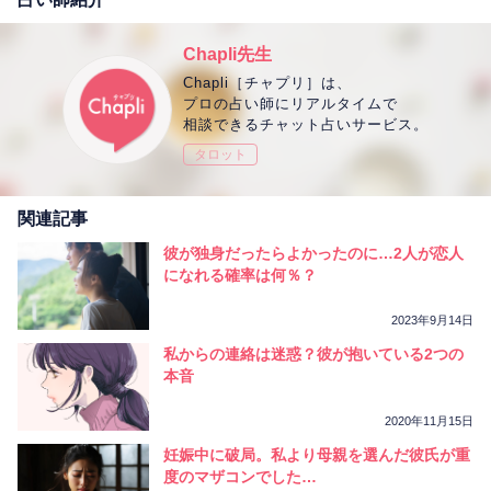
Chapli先生
Chapli［チャプリ］は、
プロの占い師にリアルタイムで
相談できるチャット占いサービス。
タロット
関連記事
彼が独身だったらよかったのに…2人が恋人
になれる確率は何％？
2023年9月14日
私からの連絡は迷惑？彼が抱いている2つの
本音
2020年11月15日
妊娠中に破局。私より母親を選んだ彼氏が重
度のマザコンでした…