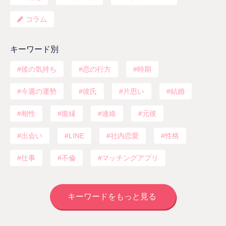
コラム
キーワード別
彼の気持ち
恋の行方
時期
今週の運勢
彼氏
片思い
結婚
相性
復縁
連絡
元彼
出会い
LINE
社内恋愛
性格
仕事
不倫
マッチングアプリ
キーワードをもっと見る