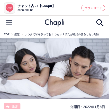
チャット占い【Chapli】
鑑定記事・占い師検索
ダウンロード
cocoloni,Inc.
TOP
鑑定
いつまで私を放っておくつもり？彼氏が結婚の話をしない理由
最新記事一覧
人気記事一覧
カテゴリー別
鑑定
占い師
キャンペーン
キーワード別
彼の気持ち
恋の行方
時期
今週の運勢
彼氏
片思い
結婚
鑑定
公開日 :
2022年1月8日