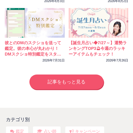
2026年8月3日
2026年8月2日
彼とのDMのスクショを送って
【誕生月占い◆7/27～】運勢ラ
鑑定。彼の本心が丸わかり！
ンキングTOP3🔮今週のラッキ
DMスクショ特別鑑定をスター
ーアイテムもチェック！
トしました
2026年7月31日
2026年7月26日
記事をもっと見る
カテゴリ別
鑑定
占い師
キャンペーン