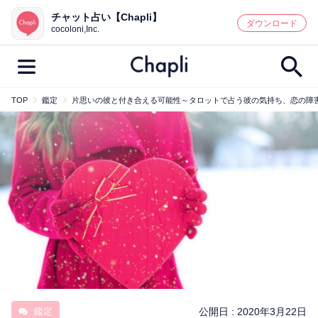
チャット占い【Chapli】
鑑定記事・占い師検索
ダウンロード
cocoloni,Inc.
TOP
鑑定
片思いの彼と付き合える可能性～タロットで占う彼の気持ち、恋の障
最新記事一覧
人気記事一覧
カテゴリー別
鑑定
占い師
キャンペーン
キーワード別
彼の気持ち
恋の行方
時期
今週の運勢
彼氏
片思い
結婚
鑑定
公開日 :
2020年3月22日