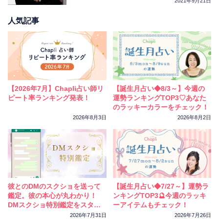
2021年9月21日
人気記事
【2026年7月】Chapli占い師リ
【誕生月占い◆8/3～】今週の
ピート率ランキング発表！
運勢ランキングTOP3♡あなた
のラッキーカラーをチェック！
2026年8月3日
2026年8月2日
彼とのDMのスクショを送って
【誕生月占い◆7/27～】運勢ラ
鑑定。彼の本心が丸わかり！
ンキングTOP3🔮今週のラッキ
DMスクショ特別鑑定をスター
ーアイテムもチェック！
トしました
2026年7月31日
2026年7月26日