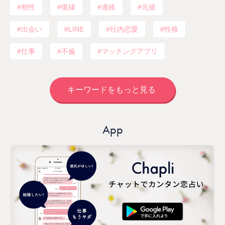
相性
復縁
連絡
元彼
出会い
LINE
社内恋愛
性格
仕事
不倫
マッチングアプリ
キーワードをもっと見る
App