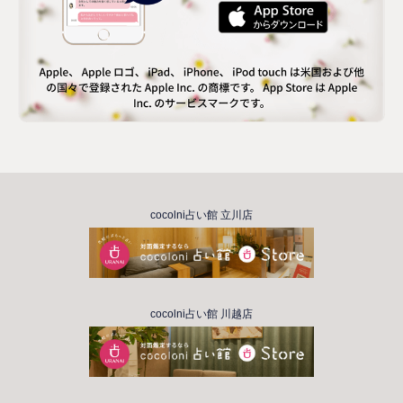
cocolni占い館 立川店
cocolni占い館 川越店