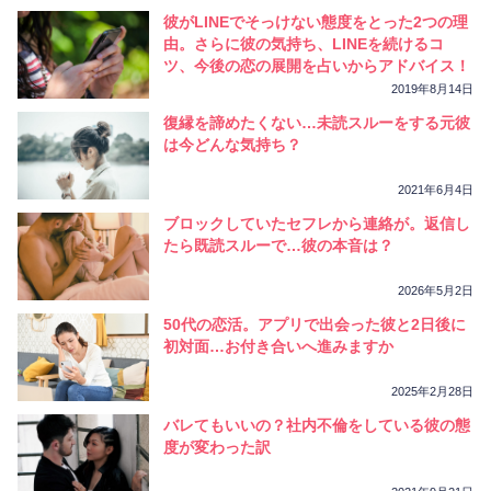
彼がLINEでそっけない態度をとった2つの理
由。さらに彼の気持ち、LINEを続けるコ
ツ、今後の恋の展開を占いからアドバイス！
2019年8月14日
復縁を諦めたくない…未読スルーをする元彼
は今どんな気持ち？
2021年6月4日
ブロックしていたセフレから連絡が。返信し
たら既読スルーで…彼の本音は？
2026年5月2日
50代の恋活。アプリで出会った彼と2日後に
初対面…お付き合いへ進みますか
2025年2月28日
バレてもいいの？社内不倫をしている彼の態
度が変わった訳