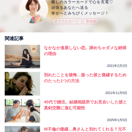
癒しのカラーカードで心を充電♡
頑張るあなたへ送る
幸せへとみちびくメッセージ！
オラクルカード
数秘術
関連記事
なかなか進展しない恋。諦めちゃダメな納得
の理由
2021年2月2日
別れたことを後悔…振った彼と復縁するため
のたった1つの方法
2021年11月6日
40代で婚活。結婚相談所でお見合いした彼と
真剣交際に進む可能性
2025年1月5日
W不倫の復縁…奥さんと別れてくれる？元不