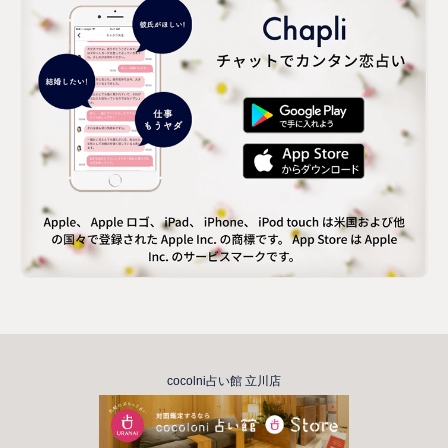
cocolni占い館 立川店