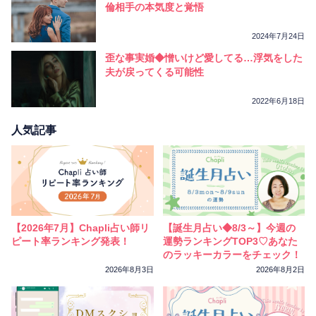
倫相手の本気度と覚悟
2024年7月24日
歪な事実婚◆憎いけど愛してる…浮気をした
夫が戻ってくる可能性
2022年6月18日
人気記事
【2026年7月】Chapli占い師リ
【誕生月占い◆8/3～】今週の
ピート率ランキング発表！
運勢ランキングTOP3♡あなた
のラッキーカラーをチェック！
2026年8月3日
2026年8月2日