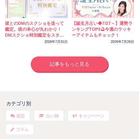
彼とのDMのスクショを送って
【誕生月占い◆7/27～】運勢ラ
鑑定。彼の本心が丸わかり！
ンキングTOP3🔮今週のラッキ
DMスクショ特別鑑定をスター
ーアイテムもチェック！
トしました
2026年7月31日
2026年7月26日
記事をもっと見る
カテゴリ別
鑑定
占い師
キャンペーン
コラム