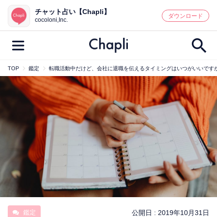
チャット占い【Chapli】
鑑定記事・占い師検索
ダウンロード
cocoloni,Inc.
TOP
鑑定
転職活動中だけど、会社に退職を伝えるタイミングはいつがいいです
最新記事一覧
人気記事一覧
カテゴリー別
鑑定
占い師
キャンペーン
キーワード別
彼の気持ち
恋の行方
時期
今週の運勢
彼氏
片思い
結婚
鑑定
公開日 :
2019年10月31日