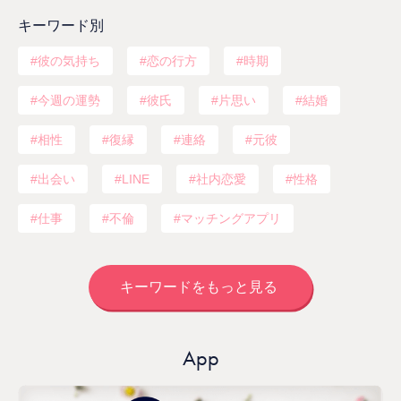
キーワード別
彼の気持ち
恋の行方
時期
今週の運勢
彼氏
片思い
結婚
相性
復縁
連絡
元彼
出会い
LINE
社内恋愛
性格
仕事
不倫
マッチングアプリ
キーワードをもっと見る
App