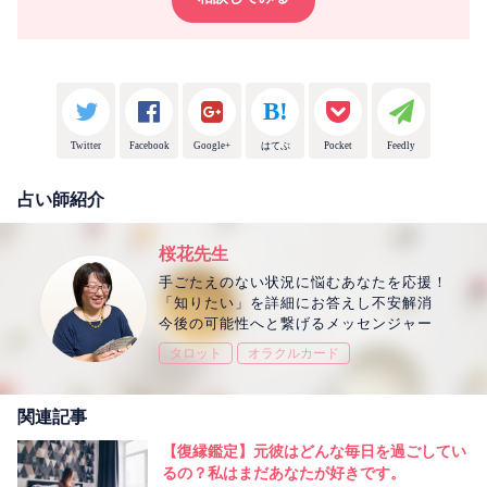
Twitter
Facebook
Google+
はてぶ
Pocket
Feedly
占い師紹介
桜花先生
手ごたえのない状況に悩むあなたを応援！
「知りたい」を詳細にお答えし不安解消
今後の可能性へと繋げるメッセンジャー
タロット
オラクルカード
関連記事
【復縁鑑定】元彼はどんな毎日を過ごしてい
るの？私はまだあなたが好きです。