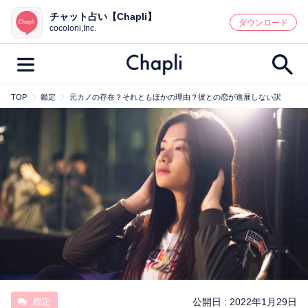
チャット占い【Chapli】
鑑定記事・占い師検索
ダウンロード
cocoloni,Inc.
TOP
鑑定
元カノの存在？それともほかの理由？彼との恋が進展しない訳
最新記事一覧
人気記事一覧
カテゴリー別
鑑定
占い師
キャンペーン
キーワード別
彼の気持ち
恋の行方
時期
今週の運勢
彼氏
片思い
結婚
鑑定
公開日 :
2022年1月29日