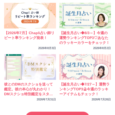
【2026年7月】Chapli占い師リ
【誕生月占い◆8/3～】今週の
ピート率ランキング発表！
運勢ランキングTOP3♡あなた
のラッキーカラーをチェック！
2026年8月3日
2026年8月2日
彼とのDMのスクショを送って
【誕生月占い◆7/27～】運勢ラ
鑑定。彼の本心が丸わかり！
ンキングTOP3🔮今週のラッキ
DMスクショ特別鑑定をスター
ーアイテムもチェック！
トしました
2026年7月31日
2026年7月26日