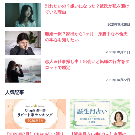
別れたいの？嫌いになった？彼氏が私を避け
ている理由
2020年9月28日
離婚一択？家出から1ヶ月…身勝手な不倫夫
の本心を知りたい
2021年10月11日
恋人＆仕事探し中！出会いと転職の行方をタ
ロットで鑑定
2021年10月22日
人気記事
【2026年7月】Chapli占い師リ
【誕生月占い◆8/3～】今週の