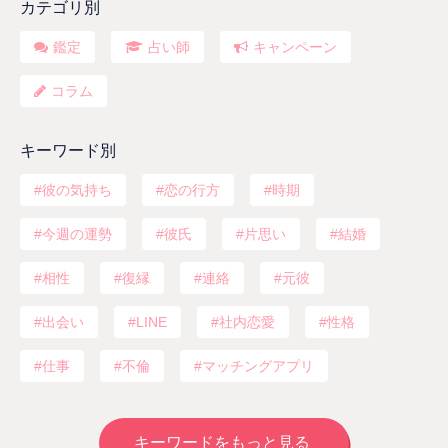
カテゴリ別
鑑定
占い師
キャンペーン
コラム
キーワード別
彼の気持ち
恋の行方
時期
今週の運勢
彼氏
片思い
結婚
相性
復縁
連絡
元彼
出会い
LINE
社内恋愛
性格
仕事
不倫
マッチングアプリ
キーワードをもっと見る