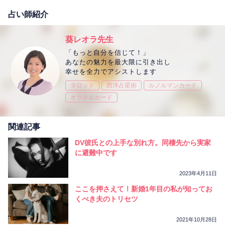
占い師紹介
葵レオラ先生
「もっと自分を信じて！」
あなたの魅力を最大限に引き出し
幸せを全力でアシストします
タロット
西洋占星術
ルノルマンカード
オラクルカード
関連記事
DV彼氏との上手な別れ方。同棲先から実家
に避難中です
2023年4月11日
ここを押さえて！新婚1年目の私が知ってお
くべき夫のトリセツ
2021年10月28日