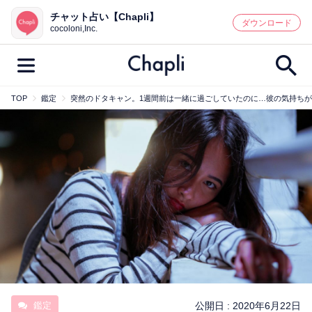
チャット占い【Chapli】
鑑定記事・占い師検索
ダウンロード
cocoloni,Inc.
TOP
鑑定
突然のドタキャン。1週間前は一緒に過ごしていたのに…彼の気持ち
最新記事一覧
人気記事一覧
カテゴリー別
鑑定
占い師
キャンペーン
キーワード別
彼の気持ち
恋の行方
時期
今週の運勢
彼氏
片思い
結婚
鑑定
公開日 :
2020年6月22日