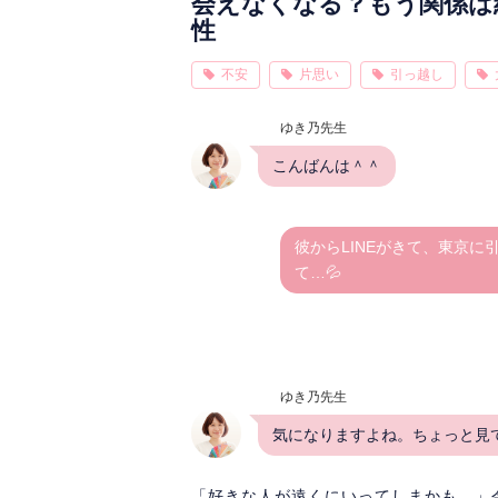
会えなくなる？もう関係は
性
不安
片思い
引っ越し
ゆき乃先生
こんばんは＾＾
彼からLINEがきて、東京
て…💦
ゆき乃先生
気になりますよね。ちょっと見
「好きな人が遠くにいってしまかも…」