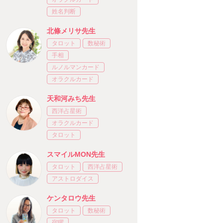
姓名判断
北條メリサ先生
タロット
数秘術
手相
ルノルマンカード
オラクルカード
天和河みち先生
西洋占星術
オラクルカード
タロット
スマイルMON先生
タロット
西洋占星術
アストロダイス
ケンタロウ先生
タロット
数秘術
宿曜