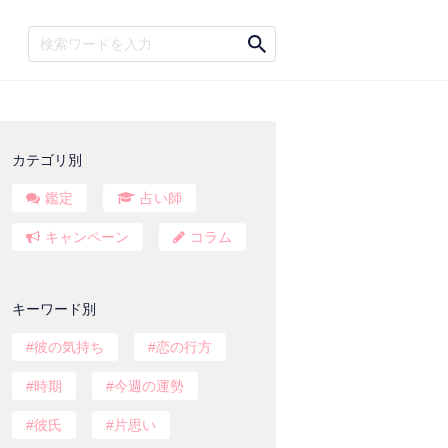
カテゴリ別
鑑定
占い師
キャンペーン
コラム
キーワード別
彼の気持ち
恋の行方
時期
今週の運勢
彼氏
片思い