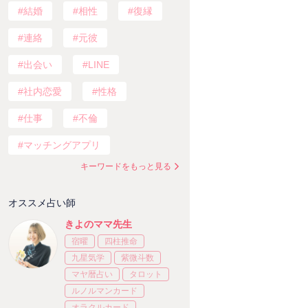
結婚
相性
復縁
連絡
元彼
出会い
LINE
社内恋愛
性格
仕事
不倫
マッチングアプリ
キーワードをもっと見る
オススメ占い師
きよのママ先生
宿曜
四柱推命
九星気学
紫微斗数
マヤ暦占い
タロット
ルノルマンカード
オラクルカード