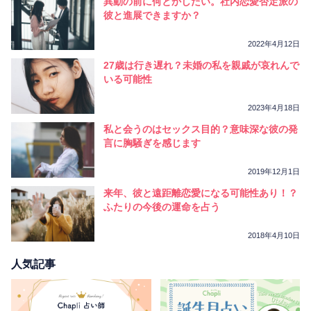
異動の前に何とかしたい。社内恋愛否定派の
彼と進展できますか？
2022年4月12日
27歳は行き遅れ？未婚の私を親戚が哀れんで
いる可能性
2023年4月18日
私と会うのはセックス目的？意味深な彼の発
言に胸騒ぎを感じます
2019年12月1日
来年、彼と遠距離恋愛になる可能性あり！？
ふたりの今後の運命を占う
2018年4月10日
人気記事