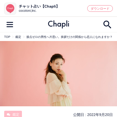
チャット占い【Chapli】
鑑定記事・占い師検索
ダウンロード
cocoloni,Inc.
TOP
鑑定
接点ゼロの男性へ片思い。挨拶だけの関係から恋人になれますか？
最新記事一覧
人気記事一覧
カテゴリー別
鑑定
占い師
キャンペーン
キーワード別
彼の気持ち
恋の行方
時期
今週の運勢
彼氏
片思い
結婚
鑑定
公開日 :
2022年9月20日