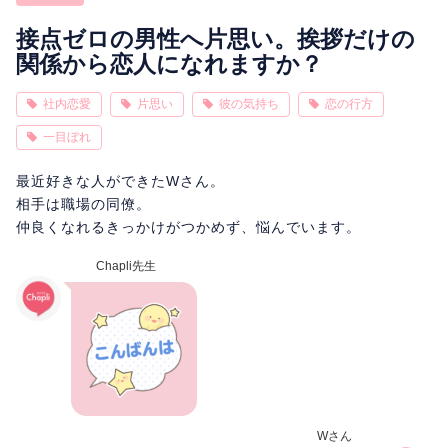
相性
復縁
連絡
接点ゼロの男性へ片思い。挨拶だけの
関係から恋人になれますか？
社内恋愛
片思い
彼の気持ち
恋の行方
一目ぼれ
最近好きな人ができたWさん。
相手は職場の同僚。
仲良くなれるきっかけがつかめず、悩んでいます。
Chapli先生
Wさん