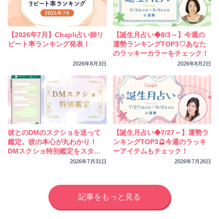
【2026年7月】Chapli占い師リ
【誕生月占い◆8/3～】今週の
ピート率ランキング発表！
運勢ランキングTOP3♡あなた
のラッキーカラーをチェック！
2026年8月3日
2026年8月2日
彼とのDMのスクショを送って
【誕生月占い◆7/27～】運勢ラ
鑑定。彼の本心が丸わかり！
ンキングTOP3🔮今週のラッキ
DMスクショ特別鑑定をスター
ーアイテムもチェック！
トしました
2026年7月31日
2026年7月26日
記事をもっと見る