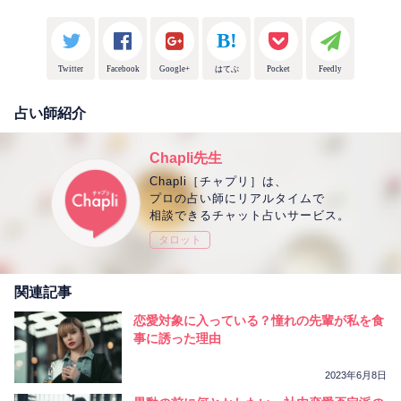
Twitter
Facebook
Google+
はてぶ
Pocket
Feedly
占い師紹介
Chapli先生
Chapli［チャプリ］は、
プロの占い師にリアルタイムで
相談できるチャット占いサービス。
タロット
関連記事
恋愛対象に入っている？憧れの先輩が私を食
事に誘った理由
2023年6月8日