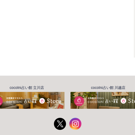
cocolni占い館 立川店
cocolni占い館 川越店