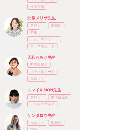
姓名判断
北條メリサ先生
タロット
数秘術
手相
ルノルマンカード
オラクルカード
天和河みち先生
西洋占星術
オラクルカード
タロット
スマイルMON先生
タロット
西洋占星術
アストロダイス
ケンタロウ先生
タロット
数秘術
宿曜