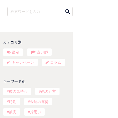
カテゴリ別
鑑定
占い師
キャンペーン
コラム
キーワード別
彼の気持ち
恋の行方
時期
今週の運勢
彼氏
片思い