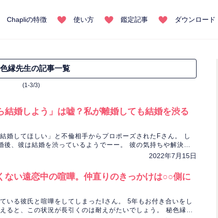
Chapliの特徴
使い方
鑑定記事
ダウンロード
色縁先生の記事一覧
(1-3/3)
ら結婚しよう」は嘘？私が離婚しても結婚を渋る
結婚してほしい」と不倫相手からプロポーズされたFさん。 し
婚後、彼は結婚を渋っているようでーー。 彼の気持ちや解決す
を、秘色縁先生が占います。
2022年7月15日
くない遠恋中の喧嘩。仲直りのきっかけは○○側に
ている彼氏と喧嘩をしてしまったIさん。 5年もお付き合いをし
えると、この状況が長引くのは耐えがたいでしょう。 秘色縁先