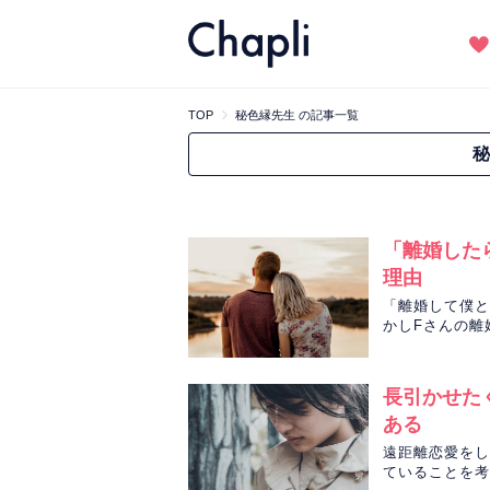
TOP
秘色縁先生 の記事一覧
秘
「離婚した
理由
「離婚して僕と
かしFさんの離
べき2人の課題
長引かせた
ある
遠距離恋愛をし
ていることを考