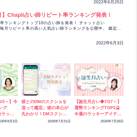
や仲直りのコツを占います。
2022年6月25日
5月】Chapli占い師リピート率ランキング発表！
率ランキングトップ10の占い師を発表！ チャット占い
』では毎月リピート率の高い人気占い師ランキングを公開中。 鑑定を
ずチェックしておきたいランキング、必見です！
2022年6月3日
/3～】今
彼とのDMのスクショを
【誕生月占い◆7/27～】
ング
送って鑑定。彼の本心が
運勢ランキングTOP3🔮
のラッキ
丸わかり！DMスクショ
今週のラッキーアイテム
ック！
特別鑑定をスタートしま
もチェック！
026年8月2日
2026年7月31日
2026年7月26日
した