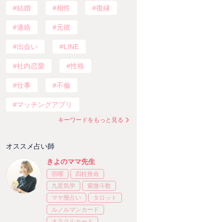
結婚
相性
復縁
連絡
元彼
出会い
LINE
社内恋愛
性格
仕事
不倫
マッチングアプリ
キーワードをもっと見る
オススメ占い師
きよのママ先生
宿曜
四柱推命
九星気学
紫微斗数
マヤ暦占い
タロット
ルノルマンカード
オラクルカード