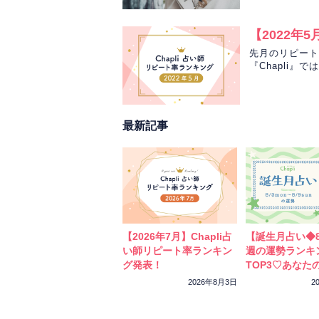
生が、彼の状況
【2022年
先月のリピート
『Chapli
体験する前に必
最新記事
【2026年7月】Chapli占
【誕生月占い◆8
い師リピート率ランキン
週の運勢ランキ
グ発表！
TOP3♡あなた
ーカラーをチェ
2026年8月3日
2