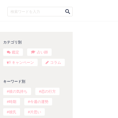
カテゴリ別
鑑定
占い師
キャンペーン
コラム
キーワード別
彼の気持ち
恋の行方
時期
今週の運勢
彼氏
片思い