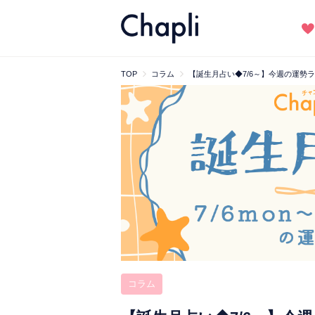
TOP
コラム
【誕生月占い◆7/6～】今週の運勢
コラム