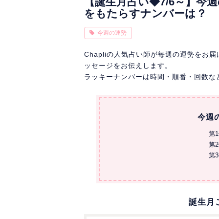
【誕生月占い◆7/6～】今
をもたらすナンバーは？
今週の運勢
Chapliの人気占い師が毎週の運勢を
ッセージをお伝えします。
ラッキーナンバーは時間・順番・回数な
今週
第
第
第
誕生月