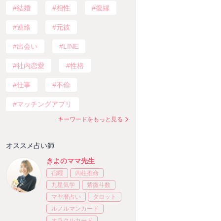
結婚
相性
復縁
連絡
元彼
出会い
LINE
社内恋愛
性格
仕事
不倫
マッチングアプリ
キーワードをもっと見る
オススメ占い師
きよのママ先生
宿曜
四柱推命
九星気学
紫微斗数
マヤ暦占い
タロット
ルノルマンカード
オラクルカード