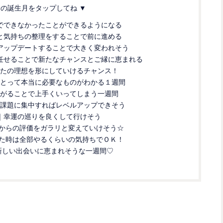
分の誕生月をタップしてね ▼
でできなかったことができるようになる
と気持ちの整理をすることで前に進める
アップデートすることで大きく変われそう
任せることで新たなチャンスとご縁に恵まれる
たの理想を形にしていけるチャンス！
とって本当に必要なものがわかる１週間
がることで上手くいってしまう一週間
課題に集中すればレベルアップできそう
｜幸運の巡りを良くして行けそう
からの評価をガラリと変えていけそう☆
た時は全部やるくらいの気持ちでＯＫ！
新しい出会いに恵まれそうな一週間♡