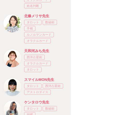
姓名判断
北條メリサ先生
タロット
数秘術
手相
ルノルマンカード
オラクルカード
天和河みち先生
西洋占星術
オラクルカード
タロット
スマイルMON先生
タロット
西洋占星術
アストロダイス
ケンタロウ先生
タロット
数秘術
宿曜