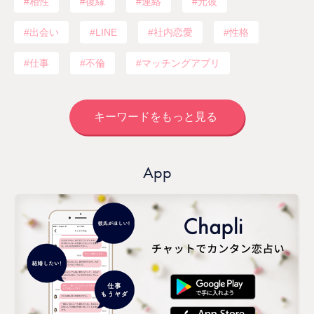
相性
復縁
連絡
元彼
出会い
LINE
社内恋愛
性格
仕事
不倫
マッチングアプリ
キーワードをもっと見る
App