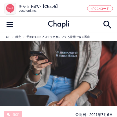
チャット占い【Chapli】
鑑定記事・占い師検索
ダウンロード
cocoloni,Inc.
TOP
鑑定
元彼にLINEブロックされていても復縁できる理由
最新記事一覧
人気記事一覧
カテゴリー別
鑑定
占い師
キャンペーン
キーワード別
彼の気持ち
恋の行方
時期
今週の運勢
彼氏
片思い
結婚
鑑定
公開日 :
2021年7月6日