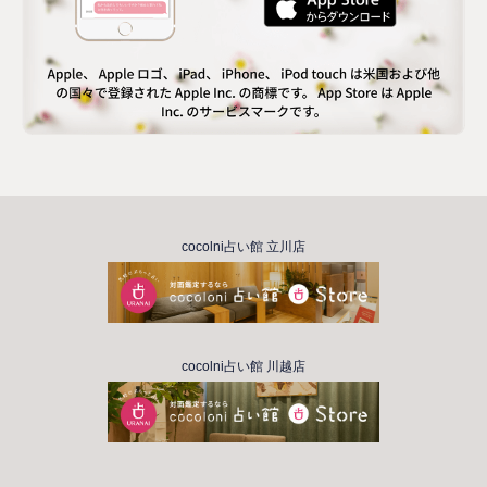
cocolni占い館 立川店
cocolni占い館 川越店