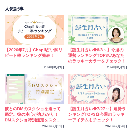
人気記事
【2026年7月】Chapli占い師リ
【誕生月占い◆8/3～】今週の
ピート率ランキング発表！
運勢ランキングTOP3♡あなた
のラッキーカラーをチェック！
2026年8月3日
2026年8月2日
彼とのDMのスクショを送って
【誕生月占い◆7/27～】運勢ラ
鑑定。彼の本心が丸わかり！
ンキングTOP3🔮今週のラッキ
DMスクショ特別鑑定をスター
ーアイテムもチェック！
トしました
2026年7月31日
2026年7月26日