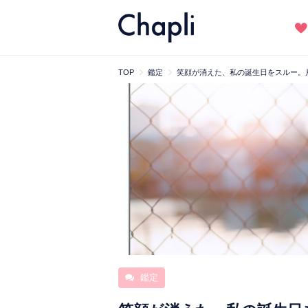
TOP
鑑定
笑顔が消えた、私の誕生日をスルー。
鑑定