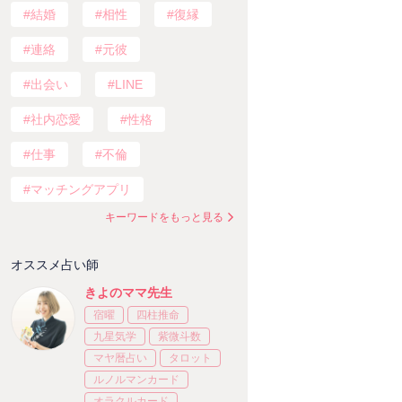
結婚
相性
復縁
連絡
元彼
出会い
LINE
社内恋愛
性格
仕事
不倫
マッチングアプリ
キーワードをもっと見る
オススメ占い師
きよのママ先生
宿曜
四柱推命
九星気学
紫微斗数
マヤ暦占い
タロット
ルノルマンカード
オラクルカード