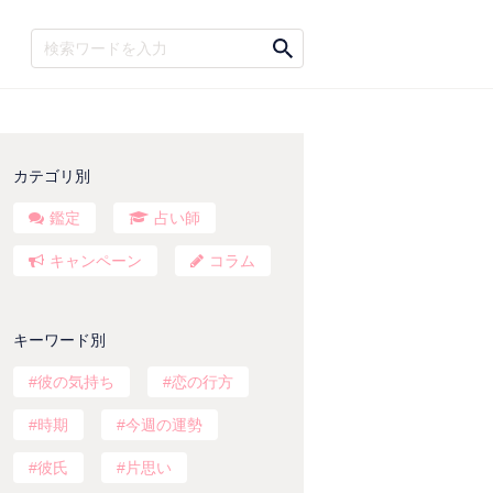
カテゴリ別
鑑定
占い師
キャンペーン
コラム
キーワード別
彼の気持ち
恋の行方
時期
今週の運勢
彼氏
片思い