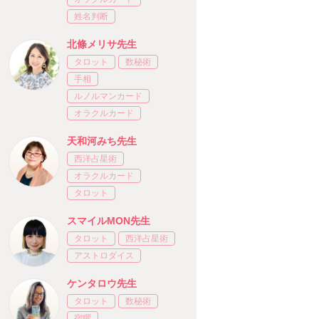
姓名判断
北條メリサ先生
タロット
数秘術
手相
ルノルマンカード
オラクルカード
天和河みち先生
西洋占星術
オラクルカード
タロット
スマイルMON先生
タロット
西洋占星術
アストロダイス
ケンタロウ先生
タロット
数秘術
宿曜