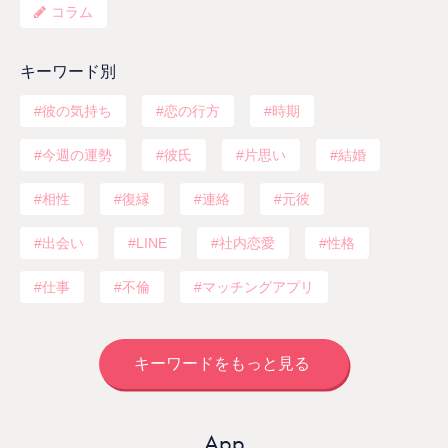
コラム
キーワード別
彼の気持ち
恋の行方
時期
今週の運勢
彼氏
片思い
結婚
相性
復縁
連絡
元彼
出会い
LINE
社内恋愛
性格
仕事
不倫
マッチングアプリ
キーワードをもっと見る
App