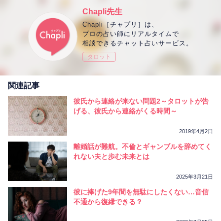
Chapli先生
Chapli［チャプリ］は、
プロの占い師にリアルタイムで
相談できるチャット占いサービス。
タロット
関連記事
彼氏から連絡が来ない問題2～タロットが告
げる、彼氏から連絡がくる時間～
2019年4月2日
離婚話が難航。不倫とギャンブルを辞めてく
れない夫と歩む未来とは
2025年3月21日
彼に捧げた9年間を無駄にしたくない…音信
不通から復縁できる？