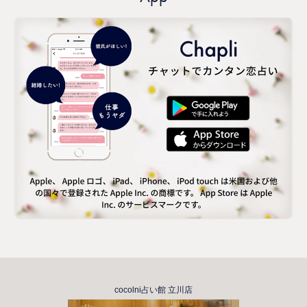
cocolni占い館 立川店