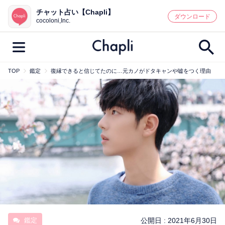
チャット占い【Chapli】
鑑定記事・占い師検索
ダウンロード
cocoloni,Inc.
TOP
鑑定
復縁できると信じてたのに…元カノがドタキャンや嘘をつく理由
最新記事一覧
人気記事一覧
カテゴリー別
鑑定
占い師
キャンペーン
キーワード別
彼の気持ち
恋の行方
時期
今週の運勢
彼氏
片思い
結婚
鑑定
公開日 :
2021年6月30日