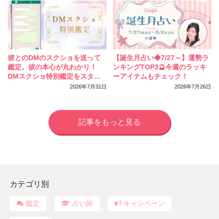
彼とのDMのスクショを送って
【誕生月占い◆7/27～】運勢ラ
鑑定。彼の本心が丸わかり！
ンキングTOP3🔮今週のラッキ
DMスクショ特別鑑定をスター
ーアイテムもチェック！
トしました
2026年7月31日
2026年7月26日
記事をもっと見る
カテゴリ別
鑑定
占い師
キャンペーン