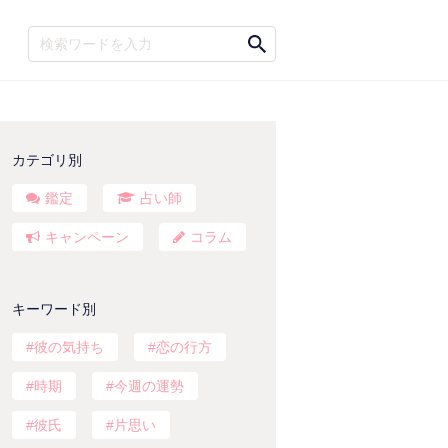
カテゴリ別
鑑定
占い師
キャンペーン
コラム
キーワード別
彼の気持ち
恋の行方
時期
今週の運勢
彼氏
片思い