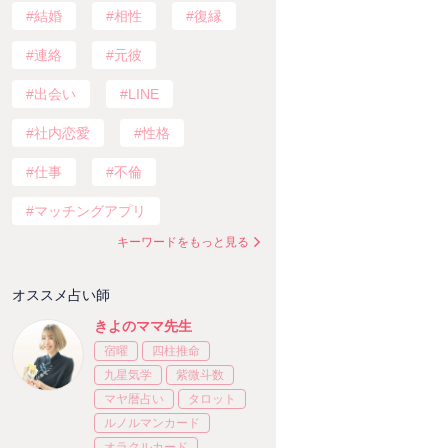
結婚
相性
復縁
連絡
元彼
出会い
LINE
社内恋愛
性格
仕事
不倫
マッチングアプリ
キーワードをもっと見る
オススメ占い師
きよのママ先生
宿曜
四柱推命
九星気学
紫微斗数
マヤ暦占い
タロット
ルノルマンカード
オラクルカード