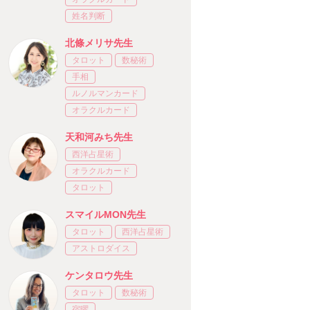
姓名判断
北條メリサ先生
タロット
数秘術
手相
ルノルマンカード
オラクルカード
天和河みち先生
西洋占星術
オラクルカード
タロット
スマイルMON先生
タロット
西洋占星術
アストロダイス
ケンタロウ先生
タロット
数秘術
宿曜