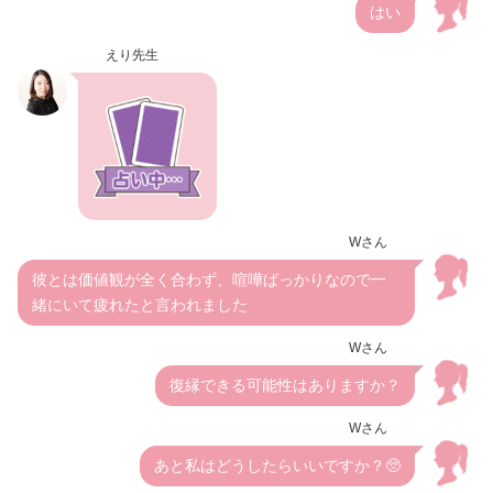
はい
えり先生
Wさん
彼とは価値観が全く合わず、喧嘩ばっかりなので一
緒にいて疲れたと言われました
Wさん
復縁できる可能性はありますか？
Wさん
あと私はどうしたらいいですか？🥺