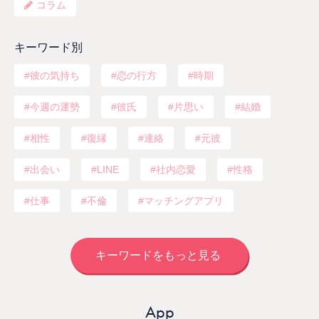
コラム
キーワード別
彼の気持ち
恋の行方
時期
今週の運勢
彼氏
片思い
結婚
相性
復縁
連絡
元彼
出会い
LINE
社内恋愛
性格
仕事
不倫
マッチングアプリ
キーワードをもっと見る
App