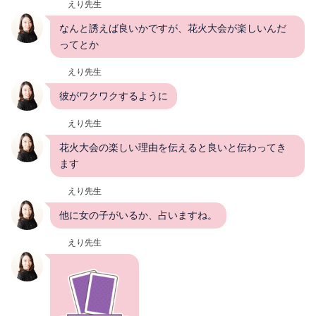
えり先生
なんと誘えば良いかですが、花火大会が楽しいんだ
ってとか
えり先生
彼がワクワクするように
えり先生
花火大会の楽しい理由を伝えると良いと伝わってき
ます
えり先生
他に女の子がいるか、占いますね。
えり先生