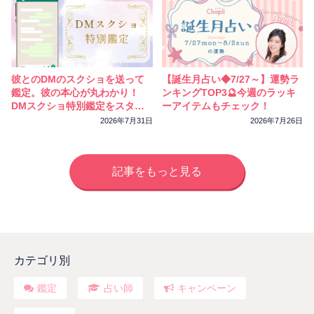
彼とのDMのスクショを送って
【誕生月占い◆7/27～】運勢ラ
鑑定。彼の本心が丸わかり！
ンキングTOP3🔮今週のラッキ
DMスクショ特別鑑定をスター
ーアイテムもチェック！
トしました
2026年7月31日
2026年7月26日
記事をもっと見る
カテゴリ別
鑑定
占い師
キャンペーン