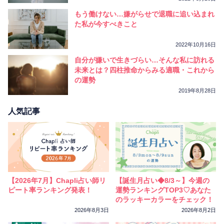
もう働けない…嫌がらせで退職に追い込まれ
た私が今すべきこと
2022年10月16日
自分が嫌いで生きづらい…そんな私に訪れる
未来とは？四柱推命からみる適職・これから
の運勢
2019年8月28日
人気記事
【2026年7月】Chapli占い師リ
【誕生月占い◆8/3～】今週の
ピート率ランキング発表！
運勢ランキングTOP3♡あなた
のラッキーカラーをチェック！
2026年8月3日
2026年8月2日