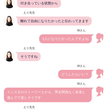
付き合っている状態から
えり先生
離れて自由になりたかったと伝わってきます
Wさん
1人になりたかったんですよね
えり先生
そうですね
Wさん
どうしたらいい？
Wさん
インスタのストーリーとかも、男女関係なく友達と
遊んでて楽しそうです
えり先生