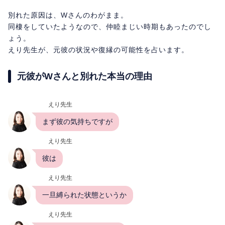
別れた原因は、Wさんのわがまま。
同棲をしていたようなので、仲睦まじい時期もあったのでし
ょう。
えり先生が、元彼の状況や復縁の可能性を占います。
元彼がWさんと別れた本当の理由
えり先生
まず彼の気持ちですが
えり先生
彼は
えり先生
一旦縛られた状態というか
えり先生