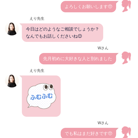
よろしくお願いします🥺
えり先生
今日はどのようなご相談でしょうか？
なんでもお話しくださいね😊
Wさん
先月初めに大好きな人と別れました
えり先生
Wさん
でも私はまだ好きです🥺