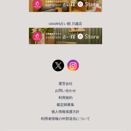
cocolni占い館 川越店
運営会社
お問い合わせ
利用規約
鑑定師募集
個人情報保護方針
利用者情報の外部送信について