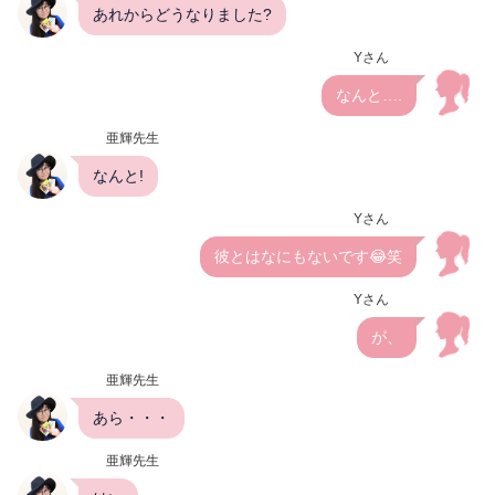
あれからどうなりました?
Yさん
なんと….
亜輝先生
なんと!
Yさん
彼とはなにもないです😂笑
Yさん
が、
亜輝先生
あら・・・
亜輝先生