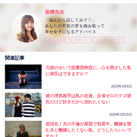
亜輝先生
「悩んだら話してみて♡」
あなたの不安の芽を摘み取って
幸せ女子になるアドバイス
西洋占星術
タロット
オラクルカード
関連記事
元彼のせいで恋愛恐怖症に…心を閉ざした私
に彼氏はできますか？
2023年3月5日
彼の浮気相手は私の友達。反省ゼロのクズ彼
氏だけど好きだから別れたくない
2024年3月15日
泥沼化！夫の不倫が原因で別居中。離婚を望
む夫と離婚したくない私、どうしたらいいで
すか？