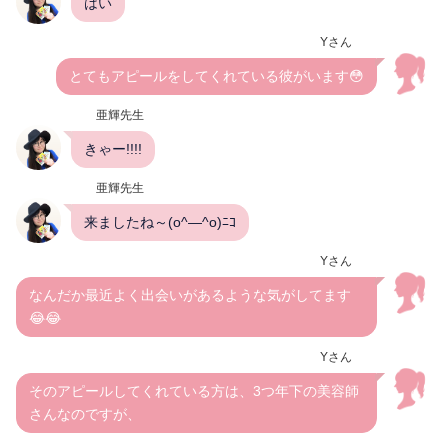
はい
Yさん
とてもアピールをしてくれている彼がいます😳
亜輝先生
きゃー!!!!
亜輝先生
来ましたね～(o^―^o)ﾆｺ
Yさん
なんだか最近よく出会いがあるような気がしてます
😂😂
Yさん
そのアピールしてくれている方は、3つ年下の美容師
さんなのですが、