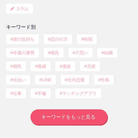
コラム
キーワード別
彼の気持ち
恋の行方
時期
今週の運勢
彼氏
片思い
結婚
相性
復縁
連絡
元彼
出会い
LINE
社内恋愛
性格
仕事
不倫
マッチングアプリ
キーワードをもっと見る