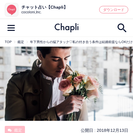
チャット占い【Chapli】
鑑定記事・占い師検索
ダウンロード
cocoloni,Inc.
TOP
鑑定
年下男性からの猛アタック♡私の付き合う条件は結婚前提ならOKだ
最新記事一覧
人気記事一覧
カテゴリー別
鑑定
占い師
キャンペーン
キーワード別
彼の気持ち
恋の行方
時期
今週の運勢
彼氏
片思い
結婚
鑑定
公開日 :
2018年12月13日