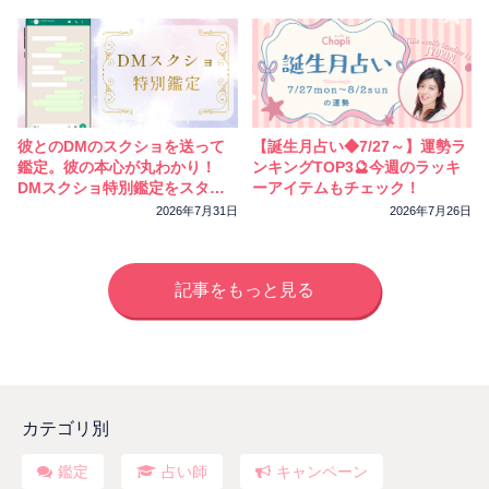
彼とのDMのスクショを送って
【誕生月占い◆7/27～】運勢ラ
鑑定。彼の本心が丸わかり！
ンキングTOP3🔮今週のラッキ
DMスクショ特別鑑定をスター
ーアイテムもチェック！
トしました
2026年7月31日
2026年7月26日
記事をもっと見る
カテゴリ別
鑑定
占い師
キャンペーン