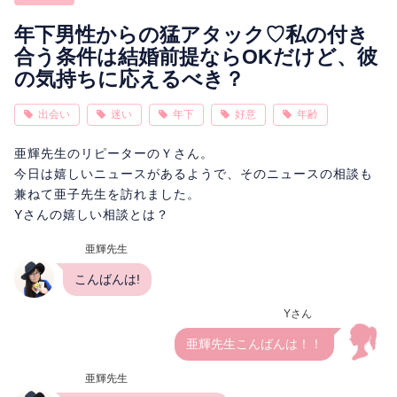
相性
復縁
連絡
年下男性からの猛アタック♡私の付き
合う条件は結婚前提ならOKだけど、彼
の気持ちに応えるべき？
出会い
迷い
年下
好意
年齢
亜輝先生のリピーターのＹさん。
今日は嬉しいニュースがあるようで、そのニュースの相談も
兼ねて亜子先生を訪れました。
Yさんの嬉しい相談とは？
亜輝先生
こんばんは!
Yさん
亜輝先生こんばんは！！
亜輝先生