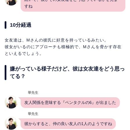
すね
10分経過
女友達は、Mさんの彼氏に好意を持っているみたい。
彼女がいるのにアプローチも積極的で、Mさんを脅かす存在
といえるでしょう。
嫌がっている様子だけど、彼は女友達をどう思っ
てる？
華先生
友人関係を意味する『ペンタクルの6』が出ました
華先生
彼からすると、仲の良い友人の1人のようですね