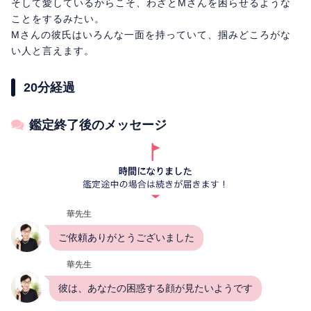
そして愛しているからこそ、わざとMさんを困らせるような
ことをするみたい。
Mさんの彼氏はいろんな一面を持っていて、掴みどころがな
い人と言えます。
20分経過
鑑定終了後のメッセージ
華先生
ご依頼ありがとうございました
華先生
彼は、あなたの困惑する顔が見たいようです