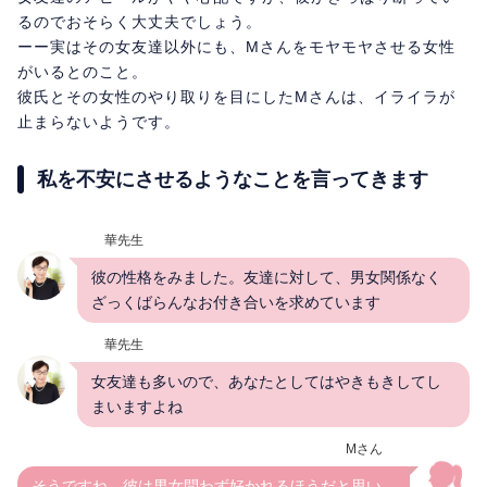
るのでおそらく大丈夫でしょう。
ーー実はその女友達以外にも、Mさんをモヤモヤさせる女性
がいるとのこと。
彼氏とその女性のやり取りを目にしたMさんは、イライラが
止まらないようです。
私を不安にさせるようなことを言ってきます
華先生
彼の性格をみました。友達に対して、男女関係なく
ざっくばらんなお付き合いを求めています
華先生
女友達も多いので、あなたとしてはやきもきしてし
まいますよね
Mさん
そうですね。彼は男女問わず好かれるほうだと思い