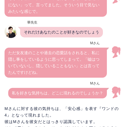
にない」って、言ってました。そういう目で見ない
みたいな感じで。
華先生
それだけあなたのことが好きなのでしょう
Mさん
ただ女友達のことや過去の恋愛話をされると、私に
隠し事をしているように思ってしまって。「嘘はつ
いていないし、隠していることもない」とは言って
たんですけどね。
Mさん
私を好きな気持ちは、どこに現れるのでしょうか？
Mさんに対する彼の気持ちは、「安心感」を表す『ワンドの
4』となって現れました。
彼はMさんを彼女だとはっきり認識しています。