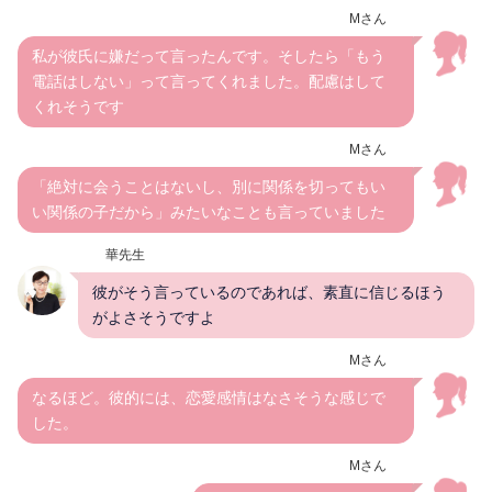
Mさん
私が彼氏に嫌だって言ったんです。そしたら「もう
電話はしない」って言ってくれました。配慮はして
くれそうです
Mさん
「絶対に会うことはないし、別に関係を切ってもい
い関係の子だから」みたいなことも言っていました
華先生
彼がそう言っているのであれば、素直に信じるほう
がよさそうですよ
Mさん
なるほど。彼的には、恋愛感情はなさそうな感じで
した。
Mさん