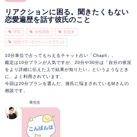
相性
復縁
連絡
リアクションに困る。聞きたくもない
恋愛遍歴を話す彼氏のこと
浮気
女性関係
女友達
20分プラン(ベーシックプラン)
10分単位で占ってもらえるチャット占い「Chapli」。
鑑定は10分プランが人気ですが、20分や30分は「自分の状況
をより詳細に伝えた上で結果が知りたい」というようなとき
に、よく利用されています。
今回は20分プランを選んだ、彼氏に悩まされているMさんの
相談です。
華先生