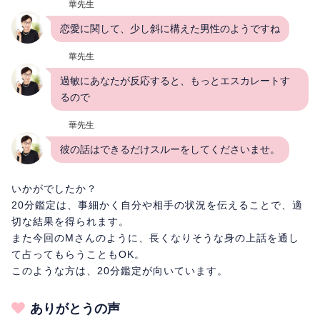
華先生
恋愛に関して、少し斜に構えた男性のようですね
華先生
過敏にあなたが反応すると、もっとエスカレートす
るので
華先生
彼の話はできるだけスルーをしてくださいませ。
いかがでしたか？
20分鑑定は、事細かく自分や相手の状況を伝えることで、適
切な結果を得られます。
また今回のMさんのように、長くなりそうな身の上話を通し
て占ってもらうこともOK。
このような方は、20分鑑定が向いています。
ありがとうの声