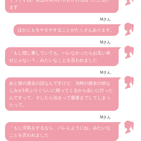
ます
Mさん
ほかにもモヤモヤすることがたくさんあります。
Mさん
「もし隠し事していても、バレなかったらお互い幸
せじゃない？」みたいなことを言われました
Mさん
あと彼の過去の話なんですけど、当時の彼女の幼な
じみが1年ぶりぐらいに帰ってくるから会いに行った
んですって。そしたら泊まって最後までしてしまっ
たって。
Mさん
「もし浮気をするなら、バレんようにね」みたいな
ことを言われました