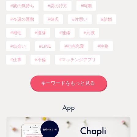
彼の気持ち
恋の行方
時期
今週の運勢
彼氏
片思い
結婚
相性
復縁
連絡
元彼
出会い
LINE
社内恋愛
性格
仕事
不倫
マッチングアプリ
キーワードをもっと見る
App