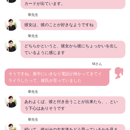
カードが出ています。
華先生
彼女は、彼のことが好きなようですね
華先生
どちらかというと、彼女から彼にちょっかいを出し
ているように感じます
Mさん
そうですね。夜中にいきなり電話が掛かってきてイ
ライラしたって、彼氏が言っていました
華先生
あわよくば、彼と付き合うことが出来たら、、とい
う下心はありそうです
華先生
続いて、彼がその女友達をどう思っているかを見ま