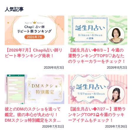
人気記事
【2026年7月】Chapli占い師リ
【誕生月占い◆8/3～】今週の
ピート率ランキング発表！
運勢ランキングTOP3♡あなた
のラッキーカラーをチェック！
2026年8月3日
2026年8月2日
彼とのDMのスクショを送って
【誕生月占い◆7/27～】運勢ラ
鑑定。彼の本心が丸わかり！
ンキングTOP3🔮今週のラッキ
DMスクショ特別鑑定をスター
ーアイテムもチェック！
トしました
2026年7月31日
2026年7月26日