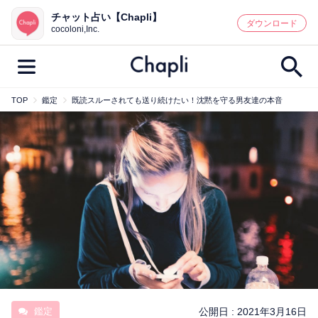
チャット占い【Chapli】
鑑定記事・占い師検索
ダウンロード
cocoloni,Inc.
TOP
鑑定
既読スルーされても送り続けたい！沈黙を守る男友達の本音
最新記事一覧
人気記事一覧
カテゴリー別
鑑定
占い師
キャンペーン
キーワード別
彼の気持ち
恋の行方
時期
今週の運勢
彼氏
片思い
結婚
鑑定
公開日 :
2021年3月16日