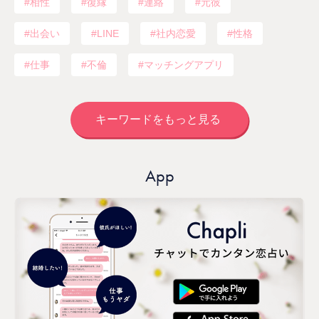
相性
復縁
連絡
元彼
出会い
LINE
社内恋愛
性格
仕事
不倫
マッチングアプリ
キーワードをもっと見る
App