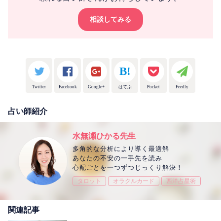
相談してみる
Twitter
Facebook
Google+
はてぶ
Pocket
Feedly
占い師紹介
水無瀬ひかる先生
多角的な分析により導く最適解
あなたの不安の一手先を読み
心配ごとを一つずつじっくり解決！
タロット
オラクルカード
西洋占星術
関連記事