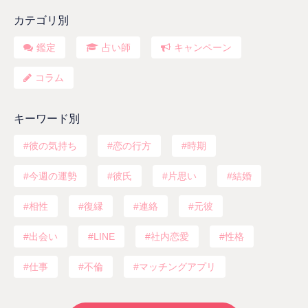
カテゴリ別
鑑定
占い師
キャンペーン
コラム
キーワード別
彼の気持ち
恋の行方
時期
今週の運勢
彼氏
片思い
結婚
相性
復縁
連絡
元彼
出会い
LINE
社内恋愛
性格
仕事
不倫
マッチングアプリ