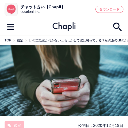
チャット占い【Chapli】
鑑定記事・占い師検索
ダウンロード
cocoloni,Inc.
TOP
鑑定
LINEに既読が付かない…もしかして彼は怒っている？私のあのLINE
最新記事一覧
人気記事一覧
カテゴリー別
鑑定
占い師
キャンペーン
キーワード別
彼の気持ち
恋の行方
時期
今週の運勢
彼氏
片思い
結婚
鑑定
公開日 :
2020年12月19日