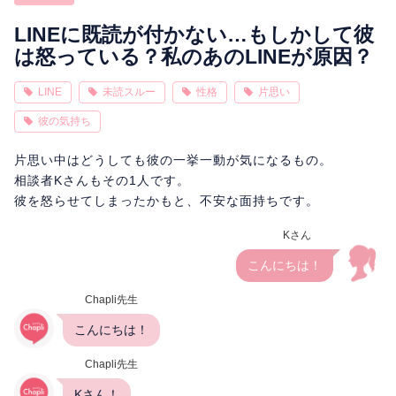
相性
復縁
連絡
LINEに既読が付かない…もしかして彼
は怒っている？私のあのLINEが原因？
LINE
未読スルー
性格
片思い
彼の気持ち
片思い中はどうしても彼の一挙一動が気になるもの。
相談者Kさんもその1人です。
彼を怒らせてしまったかもと、不安な面持ちです。
Kさん
こんにちは！
Chapli先生
こんにちは！
Chapli先生
Kさん！