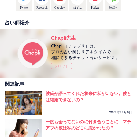
Twitter
Facebook
Google+
はてぶ
Pocket
Feedly
占い師紹介
Chapli先生
Chapli［チャプリ］は、
プロの占い師にリアルタイムで
相談できるチャット占いサービス。
タロット
関連記事
彼氏が語ってくれた将来に私がいない。彼と
は結婚できないの？
2021年11月9日
一度も会ってないのに付き合うことに…マチ
アプの彼は私のどこに惹かれたの？