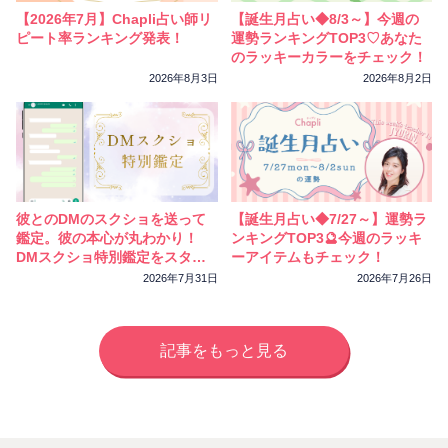
【2026年7月】Chapli占い師リ
【誕生月占い◆8/3～】今週の
ピート率ランキング発表！
運勢ランキングTOP3♡あなた
のラッキーカラーをチェック！
2026年8月3日
2026年8月2日
彼とのDMのスクショを送って
【誕生月占い◆7/27～】運勢ラ
鑑定。彼の本心が丸わかり！
ンキングTOP3🔮今週のラッキ
DMスクショ特別鑑定をスター
ーアイテムもチェック！
トしました
2026年7月31日
2026年7月26日
記事をもっと見る