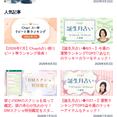
2023年9月16日
人気記事
【2026年7月】Chapli占い師リ
【誕生月占い◆8/3～】今週の
ピート率ランキング発表！
運勢ランキングTOP3♡あなた
のラッキーカラーをチェック！
2026年8月3日
2026年8月2日
彼とのDMのスクショを送って
【誕生月占い◆7/27～】運勢ラ
鑑定。彼の本心が丸わかり！
ンキングTOP3🔮今週のラッキ
DMスクショ特別鑑定をスター
ーアイテムもチェック！
トしました
2026年7月31日
2026年7月26日