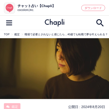
チャット占い【Chapli】
鑑定記事・占い師検索
ダウンロード
cocoloni,Inc.
TOP
鑑定
職場で必要とされないと感じたら…40歳でも転職で夢を叶えられる？
最新記事一覧
人気記事一覧
カテゴリー別
鑑定
占い師
キャンペーン
キーワード別
彼の気持ち
恋の行方
時期
今週の運勢
彼氏
片思い
結婚
鑑定
公開日 :
2024年8月20日