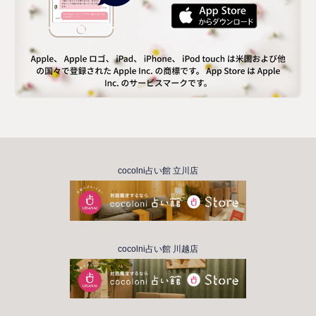
cocolni占い館 立川店
cocolni占い館 川越店