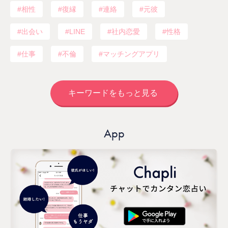
相性
復縁
連絡
元彼
出会い
LINE
社内恋愛
性格
仕事
不倫
マッチングアプリ
キーワードをもっと見る
App