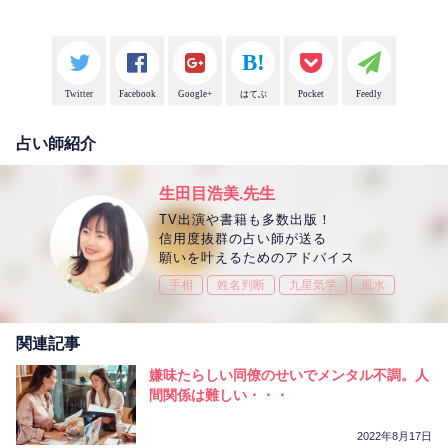
Twitter
Facebook
Google+
はてぶ
Pocket
Feedly
占い師紹介
生田目浩美.先生
TV出演や書籍も多数出版！
信用度抜群の占い師が送る
願いを叶えるためのアドバイス
手相
姓名判断
九星気学
風水
関連記事
嫌味たらしい同僚のせいでメンタル不調。人
間関係は難しい・・・
2022年8月17日