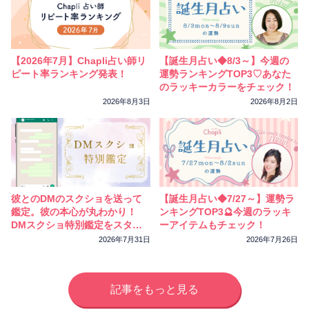
【2026年7月】Chapli占い師リ
【誕生月占い◆8/3～】今週の
ピート率ランキング発表！
運勢ランキングTOP3♡あなた
のラッキーカラーをチェック！
2026年8月3日
2026年8月2日
彼とのDMのスクショを送って
【誕生月占い◆7/27～】運勢ラ
鑑定。彼の本心が丸わかり！
ンキングTOP3🔮今週のラッキ
DMスクショ特別鑑定をスター
ーアイテムもチェック！
トしました
2026年7月31日
2026年7月26日
記事をもっと見る