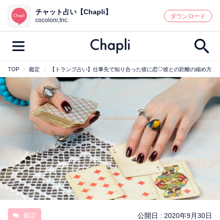
チャット占い【Chapli】
鑑定記事・占い師検索
ダウンロード
cocoloni,Inc.
TOP
鑑定
【トランプ占い】仕事先で知り合った彼に恋♡彼との距離の縮め方
最新記事一覧
人気記事一覧
カテゴリー別
鑑定
占い師
キャンペーン
キーワード別
彼の気持ち
恋の行方
時期
今週の運勢
彼氏
片思い
結婚
鑑定
公開日 :
2020年9月30日