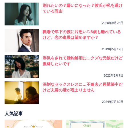
別れたいの？嫌いになった？彼氏が私を避け
ている理由
2020年9月28日
職場で年下の彼に片思い♡8歳も離れている
けど、恋の進展は望めますか？
2019年5月17日
浮気をされて婚約解消に…クズな元彼だけど
復縁したいです
2022年1月7日
深刻なセックスレスに…不倫夫と再構築中だ
けど夫婦の溝が埋まりません
2024年7月30日
人気記事