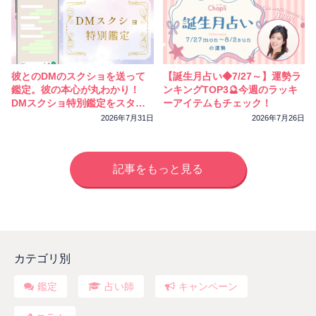
彼とのDMのスクショを送って
【誕生月占い◆7/27～】運勢ラ
鑑定。彼の本心が丸わかり！
ンキングTOP3🔮今週のラッキ
DMスクショ特別鑑定をスター
ーアイテムもチェック！
トしました
2026年7月31日
2026年7月26日
記事をもっと見る
カテゴリ別
鑑定
占い師
キャンペーン