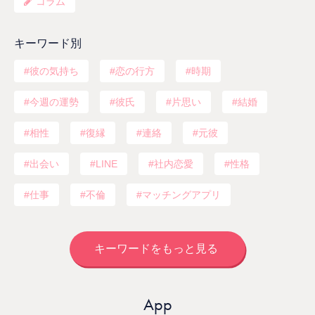
コラム
キーワード別
彼の気持ち
恋の行方
時期
今週の運勢
彼氏
片思い
結婚
相性
復縁
連絡
元彼
出会い
LINE
社内恋愛
性格
仕事
不倫
マッチングアプリ
キーワードをもっと見る
App