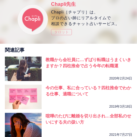
Chapli先生
Chapli［チャプリ］は、
プロの占い師にリアルタイムで
相談できるチャット占いサービス。
タロット
関連記事
教職から会社員に…ずばり転職はうまくいき
ますか？四柱推命で占う今年の転職運
2020年2月24日
今の仕事、私に合っている？四柱推命でわか
る仕事、適職について
2019年3月18日
喧嘩のたびに離婚を切り出され…全部私のせ
いにする夫の扱い方
2021年7月27日