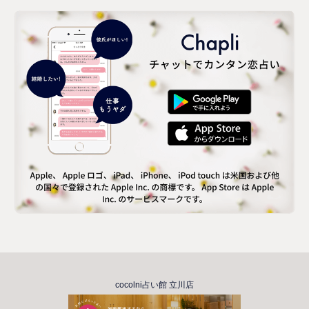
cocolni占い館 立川店