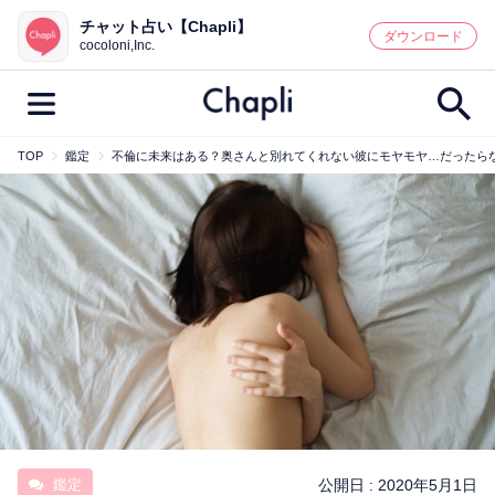
チャット占い【Chapli】
鑑定記事・占い師検索
ダウンロード
cocoloni,Inc.
TOP
鑑定
不倫に未来はある？奥さんと別れてくれない彼にモヤモヤ…だったら
最新記事一覧
人気記事一覧
カテゴリー別
鑑定
占い師
キャンペーン
キーワード別
彼の気持ち
恋の行方
時期
今週の運勢
彼氏
片思い
結婚
鑑定
公開日 :
2020年5月1日