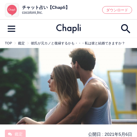
チャット占い【Chapli】
鑑定記事・占い師検索
ダウンロード
cocoloni,Inc.
TOP
鑑定
彼氏が元カノと復縁するかも・・・私は彼と結婚できますか？
最新記事一覧
人気記事一覧
カテゴリー別
鑑定
占い師
キャンペーン
キーワード別
彼の気持ち
恋の行方
時期
今週の運勢
彼氏
片思い
結婚
鑑定
公開日 :
2021年5月6日