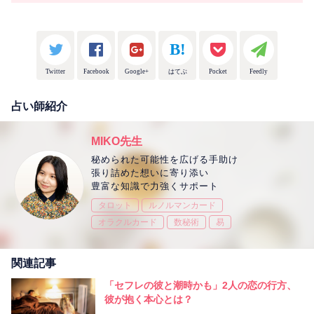
Twitter
Facebook
Google+
はてぶ
Pocket
Feedly
占い師紹介
MIKO先生
秘められた可能性を広げる手助け
張り詰めた想いに寄り添い
豊富な知識で力強くサポート
タロット
ルノルマンカード
オラクルカード
数秘術
易
関連記事
「セフレの彼と潮時かも」2人の恋の行方、
彼が抱く本心とは？