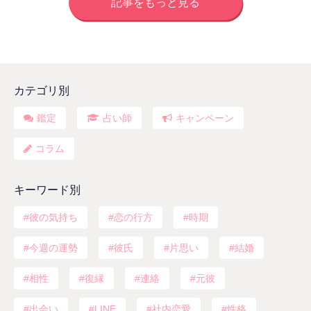
記事をもっと見る
カテゴリ別
鑑定
占い師
キャンペーン
コラム
キーワード別
彼の気持ち
恋の行方
時期
今週の運勢
彼氏
片思い
結婚
相性
復縁
連絡
元彼
出会い
LINE
社内恋愛
性格