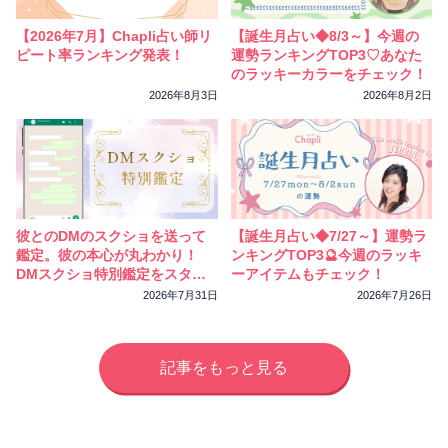
【2026年7月】Chapli占い師リ
【誕生月占い◆8/3～】今週の
ピート率ランキング発表！
運勢ランキングTOP3♡あなた
のラッキーカラーをチェック！
2026年8月3日
2026年8月2日
彼とのDMのスクショを送って
【誕生月占い◆7/27～】運勢ラ
鑑定。彼の本心が丸わかり！
ンキングTOP3🔮今週のラッキ
DMスクショ特別鑑定をスター
ーアイテムもチェック！
トしました
2026年7月31日
2026年7月26日
記事をもっと見る