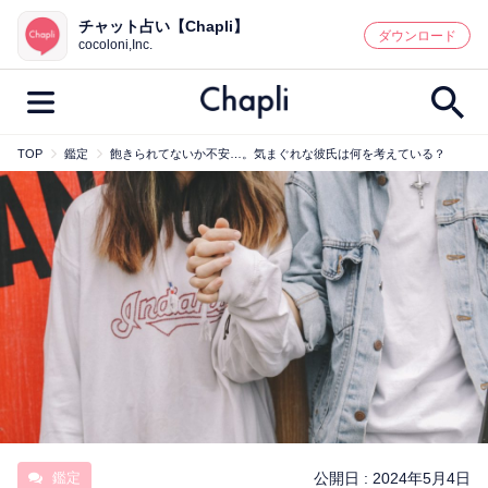
チャット占い【Chapli】
鑑定記事・占い師検索
ダウンロード
cocoloni,Inc.
TOP
鑑定
飽きられてないか不安…。気まぐれな彼氏は何を考えている？
最新記事一覧
人気記事一覧
カテゴリー別
鑑定
占い師
キャンペーン
キーワード別
彼の気持ち
恋の行方
時期
今週の運勢
彼氏
片思い
結婚
鑑定
公開日 :
2024年5月4日