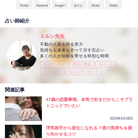
Twitter
Facebook
Google+
はてぶ
Pocket
Feedly
占い師紹介
ミルン先生
不動の人気を誇る実力
気持ちも未来もすべて示す石占い
多くの人が信頼を寄せる特別な時間
リソマンシー
西洋占星術
タロット
ルーン占い
ルノルマンカード
関連記事
47歳の恋愛事情。本気で好きだからこそプラ
トニックでいたい
2023年6月28日
浮気相手から彼女になれる？彼の気持ちを振
り向かせるコツ