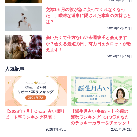
交際1ヵ月の彼が急に会ってくれなくなっ
た…。曖昧な返事に隠された本当の気持ちと
は？
2023年12月27日
会いたくて仕方ない♡今週彼氏と会えます
か？会える最短の日、有力日をタロットが教
えます！
2019年11月10日
人気記事
【2026年7月】Chapli占い師リ
【誕生月占い◆8/3～】今週の
ピート率ランキング発表！
運勢ランキングTOP3♡あなた
のラッキーカラーをチェック！
2026年8月3日
2026年8月2日