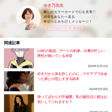
ゆき乃先生
癒しのカラーカードで心を充電♡
頑張るあなたへ送る
幸せへとみちびくメッセージ！
オラクルカード
数秘術
関連記事
LINEの返信、デートの約束…仕事が忙しい
男性が抱いている本音
2020年12月11日
好きだから体を許したのに…マチアプで出会
った彼との悲しすぎる結末
2024年9月18日
待ってばかりの不倫愛。私の誕生日に彼はお
祝いしてくれますか？
2023年1月11日