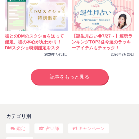
彼とのDMのスクショを送って
【誕生月占い◆7/27～】運勢ラ
鑑定。彼の本心が丸わかり！
ンキングTOP3🔮今週のラッキ
DMスクショ特別鑑定をスター
ーアイテムもチェック！
トしました
2026年7月31日
2026年7月26日
記事をもっと見る
カテゴリ別
鑑定
占い師
キャンペーン