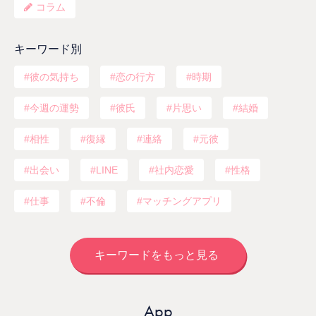
コラム
キーワード別
彼の気持ち
恋の行方
時期
今週の運勢
彼氏
片思い
結婚
相性
復縁
連絡
元彼
出会い
LINE
社内恋愛
性格
仕事
不倫
マッチングアプリ
キーワードをもっと見る
App