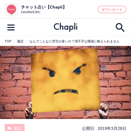
チャット占い【Chapli】
鑑定記事・占い師検索
ダウンロード
cocoloni,Inc.
TOP
鑑定
なんでこんなに苦労が多いの？理不尽な職場に耐えられません
最新記事一覧
人気記事一覧
カテゴリー別
鑑定
占い師
キャンペーン
キーワード別
彼の気持ち
恋の行方
時期
今週の運勢
彼氏
片思い
結婚
鑑定
公開日 :
2019年3月28日