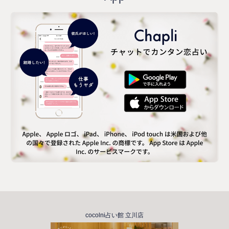
cocolni占い館 立川店