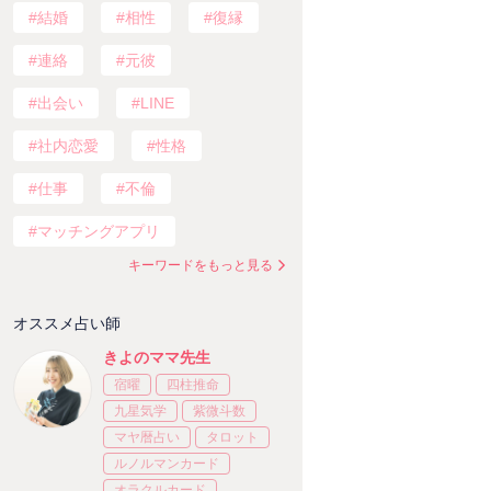
結婚
相性
復縁
連絡
元彼
出会い
LINE
社内恋愛
性格
仕事
不倫
マッチングアプリ
キーワードをもっと見る
オススメ占い師
きよのママ先生
宿曜
四柱推命
九星気学
紫微斗数
マヤ暦占い
タロット
ルノルマンカード
オラクルカード