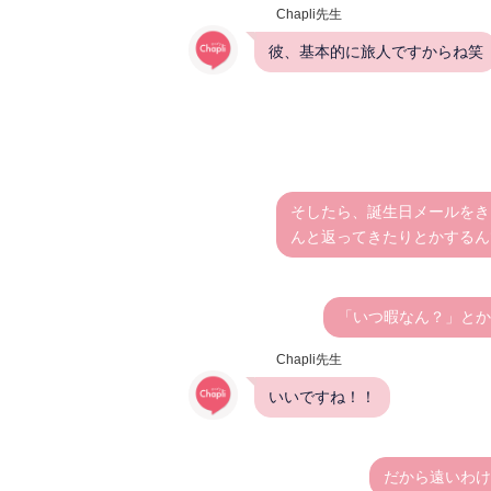
Chapli先生
彼、基本的に旅人ですからね笑
そしたら、誕生日メールをき
んと返ってきたりとかするん
「いつ暇なん？」とか
Chapli先生
いいですね！！
だから遠いわけ