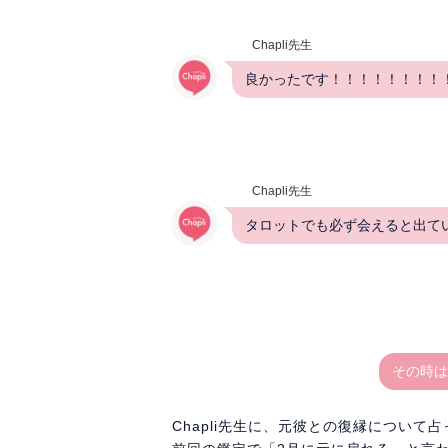
Chapli先生
良かったです！！！！！！！！
Chapli先生
タロットでも必ず会えると出て
その時は
Chapli先生に、元彼との復縁について