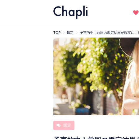
TOP
鑑定
予言的中！前回の鑑定結果が現実に！
鑑定