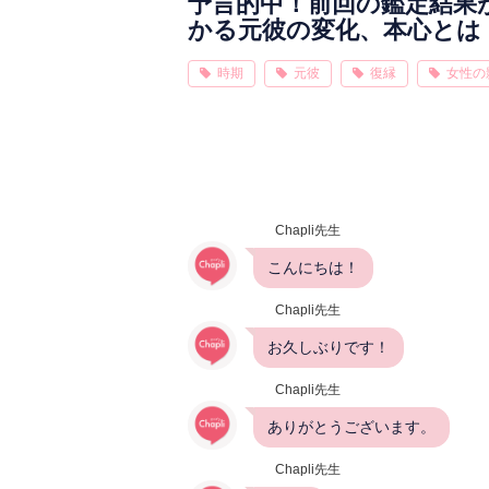
予言的中！前回の鑑定結果
かる元彼の変化、本心とは
時期
元彼
復縁
女性の
Chapli先生
こんにちは！
Chapli先生
お久しぶりです！
Chapli先生
ありがとうございます。
Chapli先生