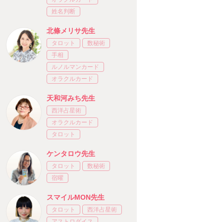
姓名判断
北條メリサ先生
タロット
数秘術
手相
ルノルマンカード
オラクルカード
天和河みち先生
西洋占星術
オラクルカード
タロット
ケンタロウ先生
タロット
数秘術
宿曜
スマイルMON先生
タロット
西洋占星術
アストロダイス