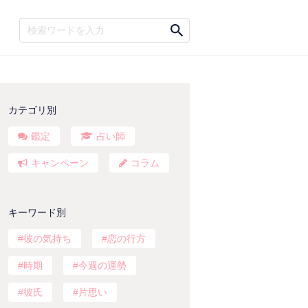
カテゴリ別
鑑定
占い師
キャンペーン
コラム
キーワード別
彼の気持ち
恋の行方
時期
今週の運勢
彼氏
片思い