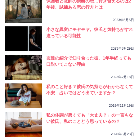
保護者と教師の禁断の恋…付き合えるのは2
年後、試練ある恋の行方とは
2023年5月5日
小さな異変にモヤモヤ。彼氏と気持ちがすれ
違っている可能性
2023年8月29日
友達の紹介で知り合った彼。1年半経っても
口説いてこない理由
2023年2月18日
私のこと好き？彼氏の気持ちがわからなくて
不安…占いではどう出ていますか？
2019年11月19日
私の体調が悪くても「大丈夫？」の一言もな
い彼氏、私のことどう思っているの？
2020年6月23日