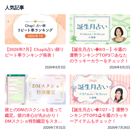
人気記事
【2026年7月】Chapli占い師リ
【誕生月占い◆8/3～】今週の
ピート率ランキング発表！
運勢ランキングTOP3♡あなた
のラッキーカラーをチェック！
2026年8月3日
2026年8月2日
彼とのDMのスクショを送って
【誕生月占い◆7/27～】運勢ラ
鑑定。彼の本心が丸わかり！
ンキングTOP3🔮今週のラッキ
DMスクショ特別鑑定をスター
ーアイテムもチェック！
トしました
2026年7月31日
2026年7月26日