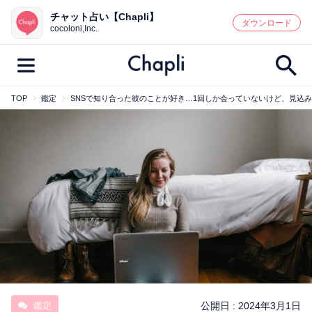
チャット占い【Chapli】
鑑定記事・占い師検索
ダウンロード
cocoloni,Inc.
TOP
鑑定
SNSで知り合った彼のことが好き…1回しか会っていないけど、見込
最新記事一覧
人気記事一覧
カテゴリー別
鑑定
占い師
キャンペーン
キーワード別
彼の気持ち
恋の行方
時期
今週の運勢
彼氏
片思い
結婚
鑑定
公開日 :
2024年3月1日