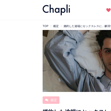
TOP
鑑定
婚約した途端にセックスレスに…解消
鑑定