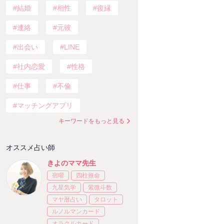
結婚
相性
復縁
連絡
元彼
出会い
LINE
社内恋愛
性格
仕事
不倫
マッチングアプリ
キーワードをもっと見る
オススメ占い師
きよのママ先生
宿曜
四柱推命
九星気学
紫微斗数
マヤ暦占い
タロット
ルノルマンカード
オラクルカード