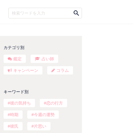
カテゴリ別
鑑定
占い師
キャンペーン
コラム
キーワード別
彼の気持ち
恋の行方
時期
今週の運勢
彼氏
片思い