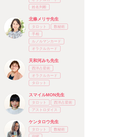
姓名判断
北條メリサ先生
タロット
数秘術
手相
ルノルマンカード
オラクルカード
天和河みち先生
西洋占星術
オラクルカード
タロット
スマイルMON先生
タロット
西洋占星術
アストロダイス
ケンタロウ先生
タロット
数秘術
宿曜