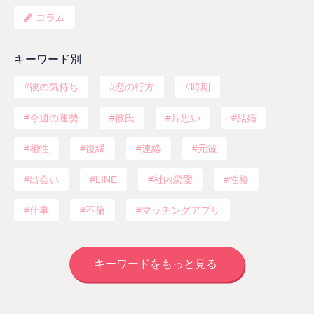
コラム
キーワード別
彼の気持ち
恋の行方
時期
今週の運勢
彼氏
片思い
結婚
相性
復縁
連絡
元彼
出会い
LINE
社内恋愛
性格
仕事
不倫
マッチングアプリ
キーワードをもっと見る