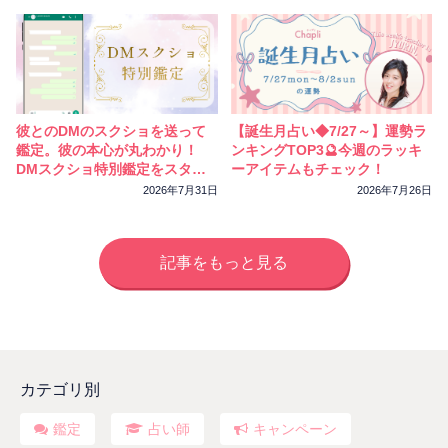
彼とのDMのスクショを送って
【誕生月占い◆7/27～】運勢ラ
鑑定。彼の本心が丸わかり！
ンキングTOP3🔮今週のラッキ
DMスクショ特別鑑定をスター
ーアイテムもチェック！
トしました
2026年7月31日
2026年7月26日
記事をもっと見る
カテゴリ別
鑑定
占い師
キャンペーン