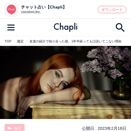
チャット占い【Chapli】
鑑定記事・占い師検索
ダウンロード
cocoloni,Inc.
TOP
鑑定
友達の紹介で知り合った彼。1年半経っても口説いてこない理由
最新記事一覧
人気記事一覧
カテゴリー別
鑑定
占い師
キャンペーン
キーワード別
彼の気持ち
恋の行方
時期
今週の運勢
彼氏
片思い
結婚
鑑定
公開日 :
2023年2月18日