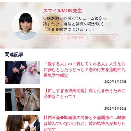
スマイルMON先生
◇絶対的安心感×ボリューム鑑定◇
話すたびに自信と笑顔の花が咲く
「運命を味方につけよう！」
タロット
西洋占星術
アストロダイス
関連記事
「愛する人」or「愛してくれる人」人生を共
に歩むとしたらどっち？恋の行方を流動性九
星気学で鑑定
2020年1月29日
【忙しすぎる彼氏問題】長く付き合うために
必要なことって？
2021年9月30日
社内不倫◆既婚者の同僚と不倫関係に…離婚
は望んでいないけれど、彼の気持ちが知りた
いです