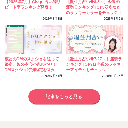
【2026年7月】Chapli占い師リ
【誕生月占い◆8/3～】今週の
ピート率ランキング発表！
運勢ランキングTOP3♡あなた
のラッキーカラーをチェック！
2026年8月3日
2026年8月2日
彼とのDMのスクショを送って
【誕生月占い◆7/27～】運勢ラ
鑑定。彼の本心が丸わかり！
ンキングTOP3🔮今週のラッキ
DMスクショ特別鑑定をスター
ーアイテムもチェック！
トしました
2026年7月31日
2026年7月26日
記事をもっと見る