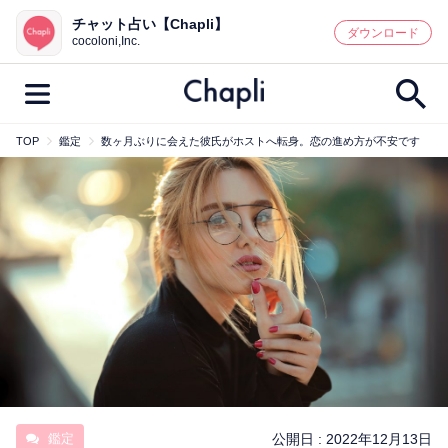
チャット占い【Chapli】
鑑定記事・占い師検索
ダウンロード
cocoloni,Inc.
TOP
鑑定
数ヶ月ぶりに会えた彼氏がホストへ転身。恋の進め方が不安です
最新記事一覧
人気記事一覧
カテゴリー別
鑑定
占い師
キャンペーン
キーワード別
彼の気持ち
恋の行方
時期
今週の運勢
彼氏
片思い
結婚
鑑定
公開日 :
2022年12月13日