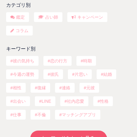
カテゴリ別
鑑定
占い師
キャンペーン
コラム
キーワード別
彼の気持ち
恋の行方
時期
今週の運勢
彼氏
片思い
結婚
相性
復縁
連絡
元彼
出会い
LINE
社内恋愛
性格
仕事
不倫
マッチングアプリ