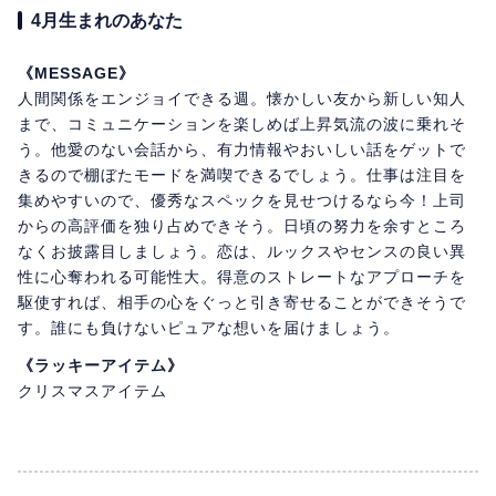
4月生まれのあなた
《MESSAGE》
人間関係をエンジョイできる週。懐かしい友から新しい知人
まで、コミュニケーションを楽しめば上昇気流の波に乗れそ
う。他愛のない会話から、有力情報やおいしい話をゲットで
きるので棚ぼたモードを満喫できるでしょう。仕事は注目を
集めやすいので、優秀なスペックを見せつけるなら今！上司
からの高評価を独り占めできそう。日頃の努力を余すところ
なくお披露目しましょう。恋は、ルックスやセンスの良い異
性に心奪われる可能性大。得意のストレートなアプローチを
駆使すれば、相手の心をぐっと引き寄せることができそうで
す。誰にも負けないピュアな想いを届けましょう。
《ラッキーアイテム》
クリスマスアイテム