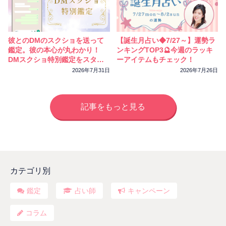
彼とのDMのスクショを送って
【誕生月占い◆7/27～】運勢ラ
鑑定。彼の本心が丸わかり！
ンキングTOP3🔮今週のラッキ
DMスクショ特別鑑定をスター
ーアイテムもチェック！
トしました
2026年7月31日
2026年7月26日
記事をもっと見る
カテゴリ別
鑑定
占い師
キャンペーン
コラム