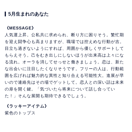
5月生まれのあなた
《MESSAGE》
人気運上昇。公私共に求められ、断り方に困りそう。繁忙期
を迎え闘争心も高まりますが、職場では控えめな行動が吉。
目立ち過ぎないようにすれば、周囲から優しくサポートして
もらえそう。己をむき出しにしないほうが出来高は上々にな
る流れ。オーラを消してせっせと働きましょう。恋は、新た
な出会いに注目したくなりそうです。フリーの人は、行動範
囲を広げれば魅力的な異性と知り合える可能性大。進展が早
いので連絡先はその場でゲットして。恋人との深い話は未来
の扉を開く鍵。「気づいたら将来について話し合ってい
た！」そんな展開も期待できるでしょう。
《ラッキーアイテム》
紫色のトップス