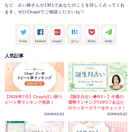
など、占い師さんが1対1であなたのことを詳しく占ってくれ
ます。ぜひChapliでご相談くださいね♡
Twitter
Facebook
Google+
はてぶ
Pocket
Feedly
人気記事
【2026年7月】Chapli占い師リ
【誕生月占い◆8/3～】今週の
ピート率ランキング発表！
運勢ランキングTOP3♡あなた
のラッキーカラーをチェック！
2026年8月3日
2026年8月2日