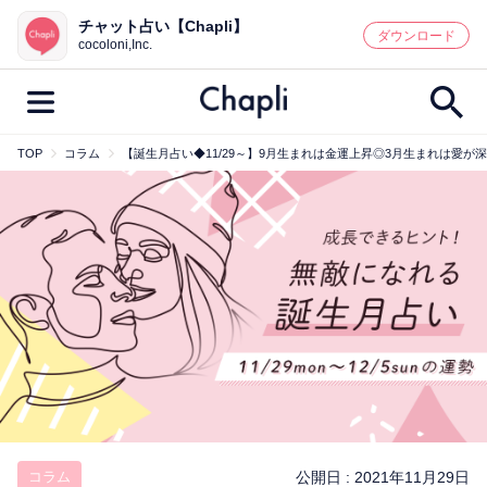
チャット占い【Chapli】
鑑定記事・占い師検索
ダウンロード
cocoloni,Inc.
TOP
コラム
【誕生月占い◆11/29～】9月生まれは金運上昇◎3月生まれは愛
最新記事一覧
人気記事一覧
カテゴリー別
鑑定
占い師
キャンペーン
キーワード別
彼の気持ち
恋の行方
時期
今週の運勢
彼氏
片思い
結婚
コラム
公開日 :
2021年11月29日