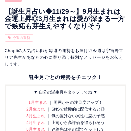
相性
復縁
連絡
【誕生月占い◆11/29～】9月生まれは
金運上昇◎3月生まれは愛が深まる一方
で嫉妬も芽生えやすくなりそう
今週の運勢
Chapliの人気占い師が毎週の運勢をお届け♡今週は宇宙野マ
リア先生があなたの心に寄り添う特別なメッセージをお伝え
します。
誕生月ごとの運勢をチェック！
▼ 自分の誕生月をタップしてね ▼
1月生まれ
｜ 周囲からの注目度アップ！
2月生まれ
｜ SNSで積極的に配信すると◎
3月生まれ
｜ 気の置けない異性に恋の予感
4月生まれ
｜ 上司から高評価を得られそう
5月生まれ
｜ 連絡先はその場でゲットして