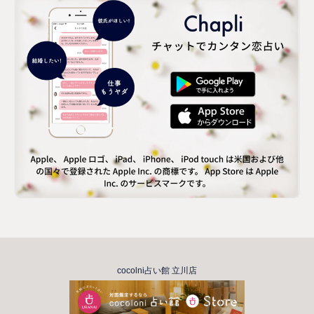
cocolni占い館 立川店