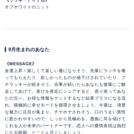
《ラッキーアイテム》
オフホワイトのニット
9月生まれのあなた
《MESSAGE》
金運上昇！嬉しくて楽しい週になりそう。先輩にランチを奢
ってもらえたり、欲しかったものが値下げされていたり、プ
チラッキーが続きそう。吉事が続いたらあなたも後輩にご馳
走してあげて。喜びを身近にシェアすると、巡り巡ってあな
たの元へ。お得な情報をゲットするなど結果プラスになる流
れ。積極的に幸せモードを循環させましょう。今週は、清楚
な魅力に注目が集まり、チヤホヤされそう。口のうまい異性
に惹かれやすいので、しっかり見極めを。愚痴に耳を傾けて
くれる人が未来のパートナーです。恋人への愛情表現は熱烈
になる時期。とことん尽くしましょう。