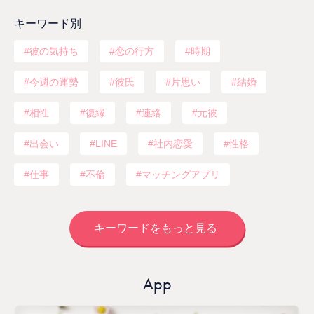
キーワード別
彼の気持ち
恋の行方
時期
今週の運勢
彼氏
片思い
結婚
相性
復縁
連絡
元彼
出会い
LINE
社内恋愛
性格
仕事
不倫
マッチングアプリ
キーワードをもっと見る
App