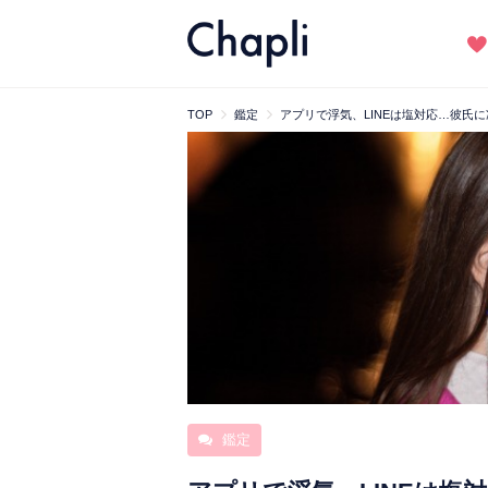
TOP
鑑定
アプリで浮気、LINEは塩対応…彼氏
鑑定