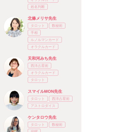
姓名判断
北條メリサ先生
タロット
数秘術
手相
ルノルマンカード
オラクルカード
天和河みち先生
西洋占星術
オラクルカード
タロット
スマイルMON先生
タロット
西洋占星術
アストロダイス
ケンタロウ先生
タロット
数秘術
宿曜