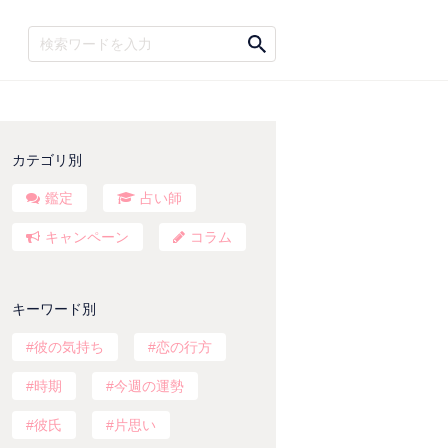
カテゴリ別
鑑定
占い師
キャンペーン
コラム
キーワード別
彼の気持ち
恋の行方
時期
今週の運勢
彼氏
片思い