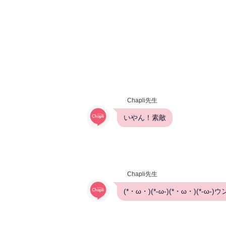
Chapli先生
いやん！素敵
Chapli先生
(*・ω・)(*-ω-)(*・ω・)(*-ω-)