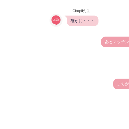
Chapli先生
確かに・・・
あとマッチン
まちが