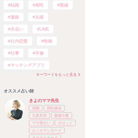
結婚
相性
復縁
連絡
元彼
出会い
LINE
社内恋愛
性格
仕事
不倫
マッチングアプリ
キーワードをもっと見る
オススメ占い師
きよのママ先生
宿曜
四柱推命
九星気学
紫微斗数
マヤ暦占い
タロット
ルノルマンカード
オラクルカード