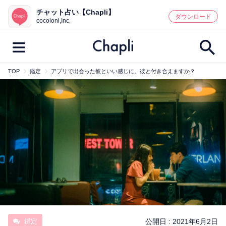
チャット占い【Chapli】
鑑定記事・占い師検索
ダウンロード
cocoloni,Inc.
TOP
鑑定
アプリで出会った彼といい感じに。彼と付き合えますか？
最新記事一覧
人気記事一覧
カテゴリー別
鑑定
占い師
キャンペーン
キーワード別
彼の気持ち
恋の行方
時期
今週の運勢
彼氏
片思い
結婚
鑑定
公開日 :
2021年6月2日