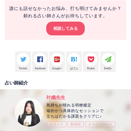
誰にも話せなかったお悩み、打ち明けてみませんか？
頼れる占い師さんがお待ちしています。
相談してみる
Twitter
Facebook
Google+
はてぶ
Pocket
Feedly
占い師紹介
叶織先生
気持ちが晴れる明瞭鑑定
端的かつ具体的なセッションで
立ちはだかる課題をクリアに♪
タロット
数秘術
オラクルカード