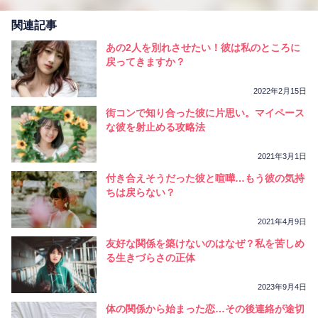
関連記事
あの2人を別れさせたい！彼は私のところに
戻ってきますか？
2022年2月15日
街コンで知り合った彼に片思い。マイペース
な彼を射止める攻略法
2021年3月1日
付き合えそうだった彼と喧嘩…もう彼の気持
ちは戻らない？
2021年4月9日
友好な関係を築けないのはなぜ？私を苦しめ
る生きづらさの正体
2023年9月4日
体の関係から始まった恋…その後連絡が途切