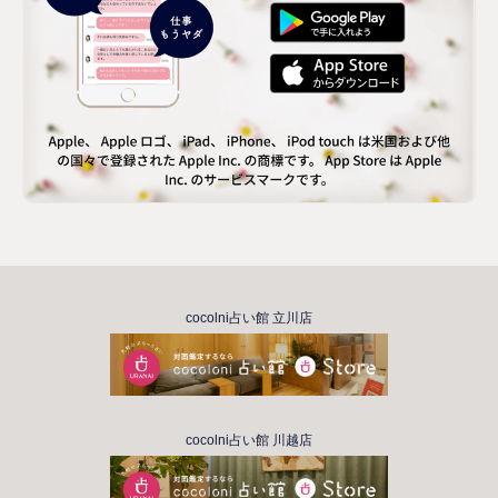
cocolni占い館 立川店
cocolni占い館 川越店