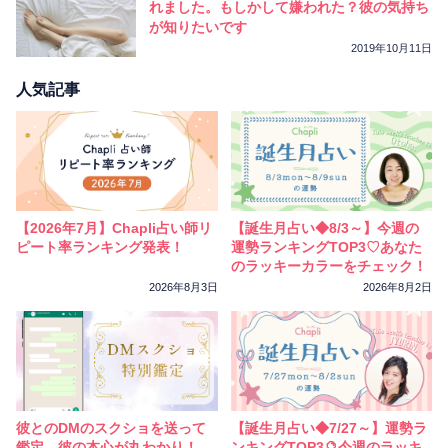
れました。もしかして嫌われた？彼の気持ち
が知りたいです
2019年10月11日
人気記事
【2026年7月】Chapli占い師リ
【誕生月占い◆8/3～】今週の
ピート率ランキング発表！
運勢ランキングTOP3♡あなた
のラッキーカラーをチェック！
2026年8月3日
2026年8月2日
彼とのDMのスクショを送って
【誕生月占い◆7/27～】運勢ラ
鑑定。彼の本心が丸わかり！
ンキングTOP3🔮今週のラッキ