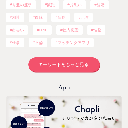
今週の運勢
彼氏
片思い
結婚
相性
復縁
連絡
元彼
出会い
LINE
社内恋愛
性格
仕事
不倫
マッチングアプリ
キーワードをもっと見る
App