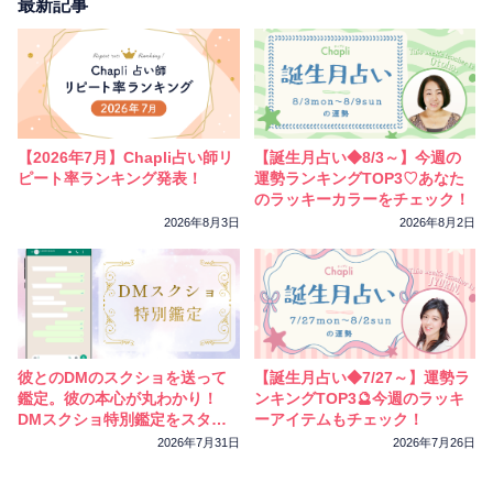
相性
復縁
連絡
最新記事
【2026年7月】Chapli占い師リ
【誕生月占い◆8/3～】今週の
ピート率ランキング発表！
運勢ランキングTOP3♡あなた
のラッキーカラーをチェック！
2026年8月3日
2026年8月2日
彼とのDMのスクショを送って
【誕生月占い◆7/27～】運勢ラ
鑑定。彼の本心が丸わかり！
ンキングTOP3🔮今週のラッキ
DMスクショ特別鑑定をスター
ーアイテムもチェック！
トしました
2026年7月31日
2026年7月26日