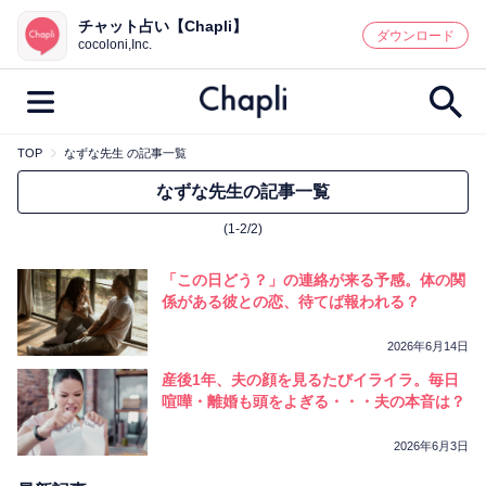
チャット占い【Chapli】
鑑定記事・占い師検索
ダウンロード
cocoloni,Inc.
TOP
なずな先生 の記事一覧
最新記事一覧
なずな先生の記事一覧
(1-2/2)
人気記事一覧
「この日どう？」の連絡が来る予感。体の関
カテゴリー別
係がある彼との恋、待てば報われる？
鑑定
占い師
キャンペーン
2026年6月14日
キーワード別
産後1年、夫の顔を見るたびイライラ。毎日
喧嘩・離婚も頭をよぎる・・・夫の本音は？
彼の気持ち
恋の行方
時期
今週の運勢
彼氏
片思い
結婚
2026年6月3日