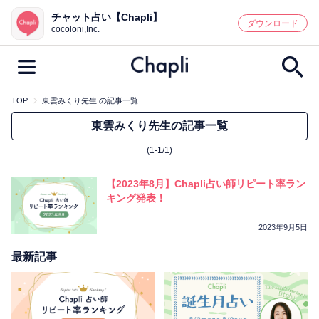
チャット占い【Chapli】
鑑定記事・占い師検索
ダウンロード
cocoloni,Inc.
TOP
東雲みくり先生 の記事一覧
最新記事一覧
東雲みくり先生の記事一覧
(1-1/1)
人気記事一覧
【2023年8月】Chapli占い師リピート率ラン
カテゴリー別
キング発表！
鑑定
占い師
キャンペーン
2023年9月5日
キーワード別
最新記事
彼の気持ち
恋の行方
時期
今週の運勢
彼氏
片思い
結婚