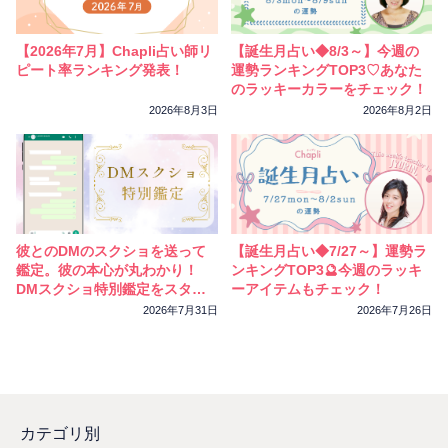
相性
復縁
連絡
【2026年7月】Chapli占い師リ
【誕生月占い◆8/3～】今週の
ピート率ランキング発表！
運勢ランキングTOP3♡あなた
のラッキーカラーをチェック！
2026年8月3日
2026年8月2日
彼とのDMのスクショを送って
【誕生月占い◆7/27～】運勢ラ
鑑定。彼の本心が丸わかり！
ンキングTOP3🔮今週のラッキ
DMスクショ特別鑑定をスター
ーアイテムもチェック！
トしました
2026年7月31日
2026年7月26日
カテゴリ別