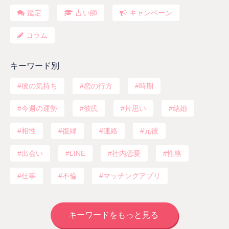
鑑定
占い師
キャンペーン
コラム
キーワード別
彼の気持ち
恋の行方
時期
今週の運勢
彼氏
片思い
結婚
相性
復縁
連絡
元彼
出会い
LINE
社内恋愛
性格
仕事
不倫
マッチングアプリ
キーワードをもっと見る