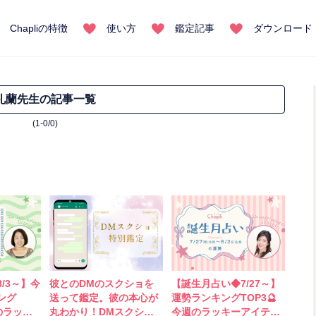
Chapliの特徴
使い方
鑑定記事
ダウンロード
礼蘭先生の記事一覧
(1-0/0)
/3～】今
彼とのDMのスクショを
【誕生月占い◆7/27～】
ング
送って鑑定。彼の本心が
運勢ランキングTOP3🔮
のラッキ
丸わかり！DMスクショ
今週のラッキーアイテム