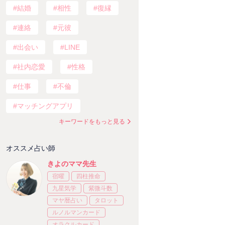
結婚
相性
復縁
連絡
元彼
出会い
LINE
社内恋愛
性格
仕事
不倫
マッチングアプリ
キーワードをもっと見る
オススメ占い師
きよのママ先生
宿曜
四柱推命
九星気学
紫微斗数
マヤ暦占い
タロット
ルノルマンカード
オラクルカード