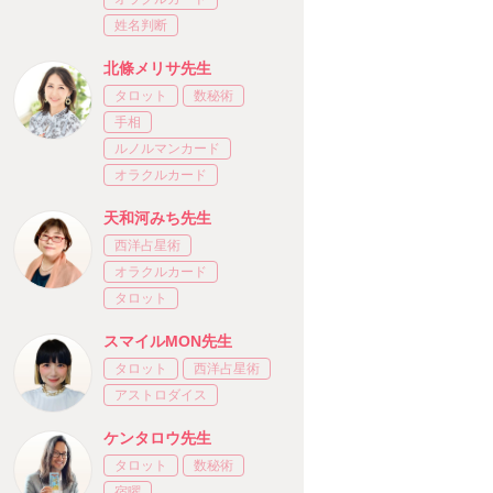
姓名判断
北條メリサ先生
タロット
数秘術
手相
ルノルマンカード
オラクルカード
天和河みち先生
西洋占星術
オラクルカード
タロット
スマイルMON先生
タロット
西洋占星術
アストロダイス
ケンタロウ先生
タロット
数秘術
宿曜