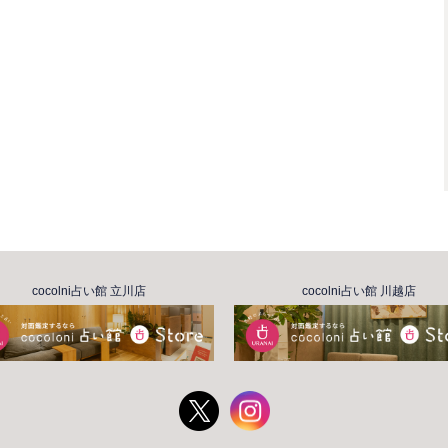
cocolni占い館 立川店
cocolni占い館 川越店