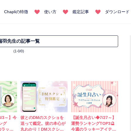
Chapliの特徴
使い方
鑑定記事
ダウンロード
瑞羽先生の記事一覧
(1-0/0)
/3～】今
彼とのDMのスクショを
【誕生月占い◆7/27～】
ング
送って鑑定。彼の本心が
運勢ランキングTOP3🔮
のラッキ
丸わかり！DMスクショ
今週のラッキーアイテム