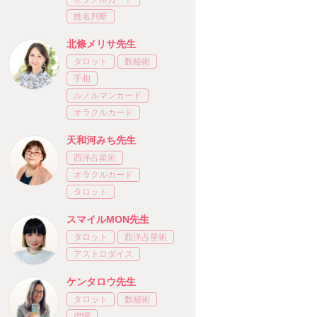
姓名判断
北條メリサ先生
タロット
数秘術
手相
ルノルマンカード
オラクルカード
天和河みち先生
西洋占星術
オラクルカード
タロット
スマイルMON先生
タロット
西洋占星術
アストロダイス
ケンタロウ先生
タロット
数秘術
宿曜