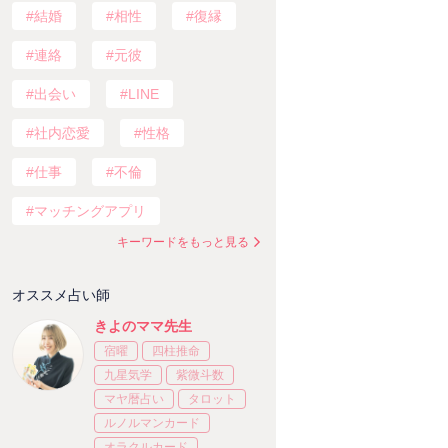
結婚
相性
復縁
連絡
元彼
出会い
LINE
社内恋愛
性格
仕事
不倫
マッチングアプリ
キーワードをもっと見る
オススメ占い師
きよのママ先生
宿曜
四柱推命
九星気学
紫微斗数
マヤ暦占い
タロット
ルノルマンカード
オラクルカード