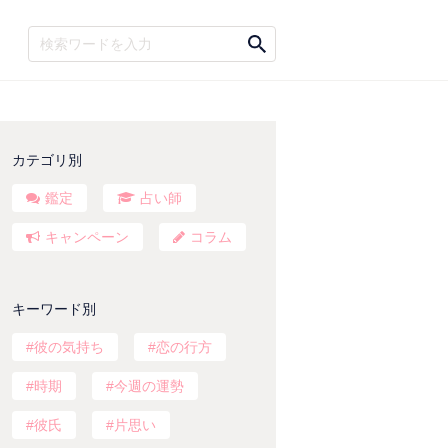
カテゴリ別
鑑定
占い師
キャンペーン
コラム
キーワード別
彼の気持ち
恋の行方
時期
今週の運勢
彼氏
片思い