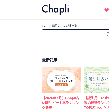
TOP
瑞羽先生 の記事一覧
最新記事
【2026年7月】Chapli占
【誕生月占い◆8
い師リピート率ランキン
週の運勢ランキ
グ発表！
TOP3♡あなた