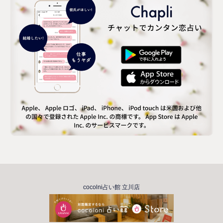
cocolni占い館 立川店