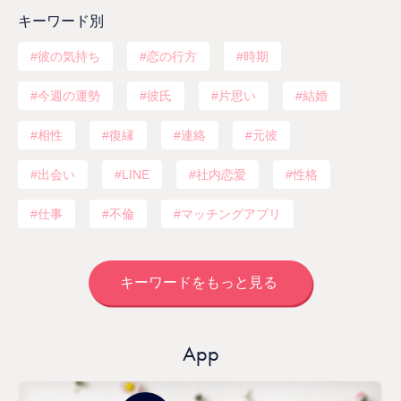
キーワード別
彼の気持ち
恋の行方
時期
今週の運勢
彼氏
片思い
結婚
相性
復縁
連絡
元彼
出会い
LINE
社内恋愛
性格
仕事
不倫
マッチングアプリ
キーワードをもっと見る
App