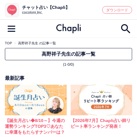
チャット占い【Chapli】
鑑定記事・占い師検索
ダウンロード
cocoloni,Inc.
TOP
高野祥子先生 の記事一覧
最新記事一覧
高野祥子先生の記事一覧
(1-0/0)
人気記事一覧
最新記事
カテゴリー別
鑑定
占い師
キャンペーン
キーワード別
彼の気持ち
恋の行方
時期
【誕生月占い◆8/10～】今週の
【2026年7月】Chapli占い師リ
今週の運勢
彼氏
片思い
結婚
運勢ランキングTOP3♡あなた
ピート率ランキング発表！
に幸運をもたらすナンバーは？