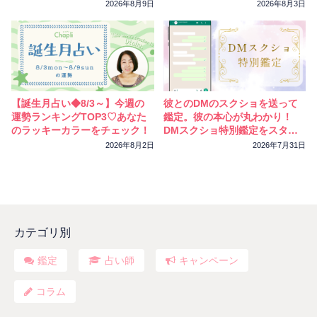
相性
復縁
連絡
2026年8月9日
2026年8月3日
【誕生月占い◆8/3～】今週の
彼とのDMのスクショを送って
運勢ランキングTOP3♡あなた
鑑定。彼の本心が丸わかり！
のラッキーカラーをチェック！
DMスクショ特別鑑定をスター
トしました
2026年8月2日
2026年7月31日
カテゴリ別
鑑定
占い師
キャンペーン
コラム