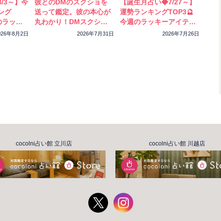
/3～】今
彼とのDMのスクショを
【誕生月占い◆7/27～】
ング
送って鑑定。彼の本心が
運勢ランキングTOP3🔮
のラッキ
丸わかり！DMスクショ
今週のラッキーアイテム
ック！
特別鑑定をスタートしま
もチェック！
026年8月2日
2026年7月31日
2026年7月26日
した
cocolni占い館 立川店
cocolni占い館 川越店