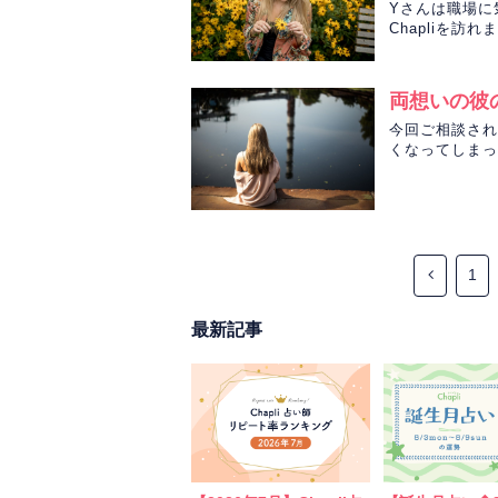
Yさんは職場に
Chapliを訪れ
両想いの彼
今回ご相談され
くなってしまっ
1
最新記事