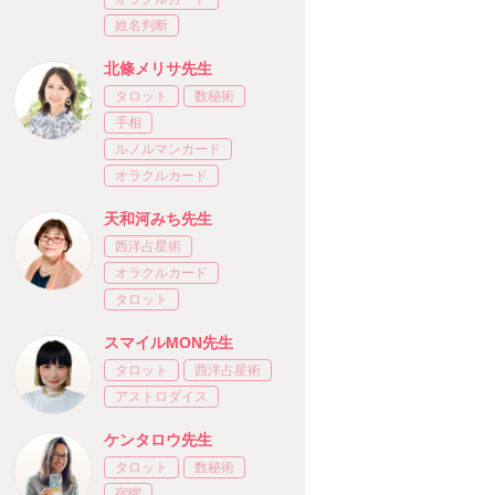
姓名判断
北條メリサ先生
タロット
数秘術
手相
ルノルマンカード
オラクルカード
天和河みち先生
西洋占星術
オラクルカード
タロット
スマイルMON先生
タロット
西洋占星術
アストロダイス
ケンタロウ先生
タロット
数秘術
宿曜