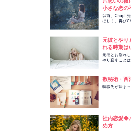
片思いの彼
小さな恋の
以前、Chap
ほしく、再びC
お店に行くべき
元彼とやり
れる時期は
元彼とお別れし
やり直すことは
数秘術・西
転職先が決まっ
社内恋愛◆
め方