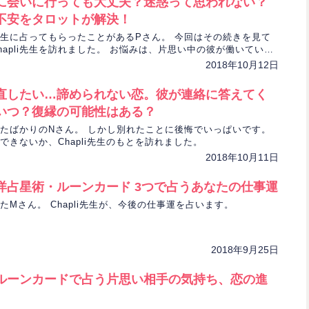
に会いに行っても大丈夫？迷惑って思われない？
不安をタロットが解決！
li先生に占ってもらったことがあるPさん。 今回はその続きを見て
hapli先生を訪れました。 お悩みは、片思い中の彼が働いている
かどうか、です。
2018年10月12日
直したい…諦められない恋。彼が連絡に答えてく
いつ？復縁の可能性はある？
たばかりのNさん。 しかし別れたことに後悔でいっぱいです。
できないか、Chapli先生のもとを訪れました。
2018年10月11日
洋占星術・ルーンカード 3つで占うあなたの仕事運
たMさん。 Chapli先生が、今後の仕事運を占います。
2018年9月25日
ルーンカードで占う片思い相手の気持ち、恋の進