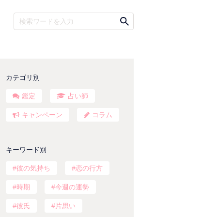
カテゴリ別
鑑定
占い師
キャンペーン
コラム
キーワード別
彼の気持ち
恋の行方
時期
今週の運勢
彼氏
片思い