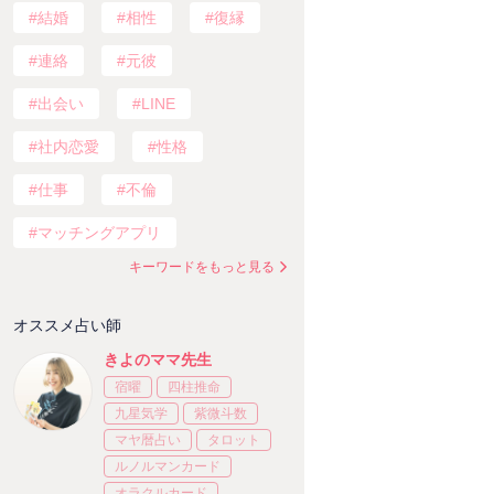
結婚
相性
復縁
連絡
元彼
出会い
LINE
社内恋愛
性格
仕事
不倫
マッチングアプリ
キーワードをもっと見る
オススメ占い師
きよのママ先生
宿曜
四柱推命
九星気学
紫微斗数
マヤ暦占い
タロット
ルノルマンカード
オラクルカード